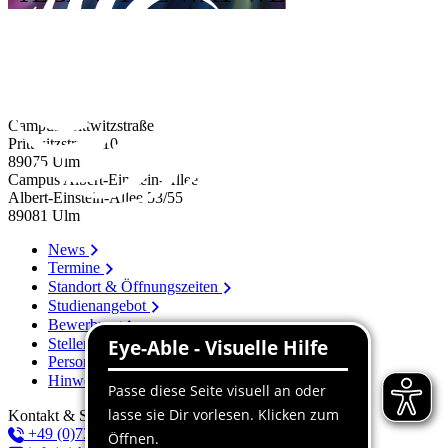
Campus Prittwitzstraße
Prittwitzstraße 10
89075
Ulm
Campus Albert-Einstein-Allee
Albert-Einstein-Allee 53/​55
89081
Ulm
News
Termine
Standort & Öffnungszeiten
Studienangebot
Bewerbung
Stellenangebote
Personenverzeichnis
Hinweissystem
Kontakt & Service
+49 (0)731 96537-100