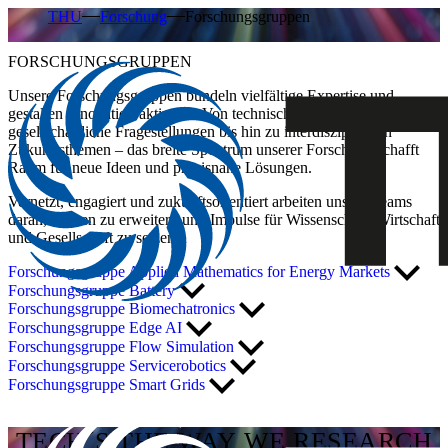
THU
Forschung
Forschungsgruppen
FORSCHUNGSGRUPPEN
Unsere Forschungsgruppen bündeln vielfältige Expertise und
gestalten Innovation aktiv mit. Von technischen Entwicklungen über
gesellschaftliche Fragestellungen bis hin zu interdisziplinären
Zukunftsthemen – das breite Spektrum unserer Forschung schafft
Raum für neue Ideen und praxisnahe Lösungen.
Vernetzt, engagiert und zukunftsorientiert arbeiten unsere Teams
daran, Wissen zu erweitern und Impulse für Wissenschaft, Wirtschaft
und Gesellschaft zu setzen.
Forschungsgruppe Applied Mathematics for Energy Markets
Forschungsgruppe Battery
Forschungsgruppe Biomechatronics
Forschungsgruppe Edge AI
Forschungsgruppe Flow Simulation
Forschungsgruppe Servicerobotics
Forschungsgruppe Smart Grids
TECH´S THE WAY WE RESEARCH