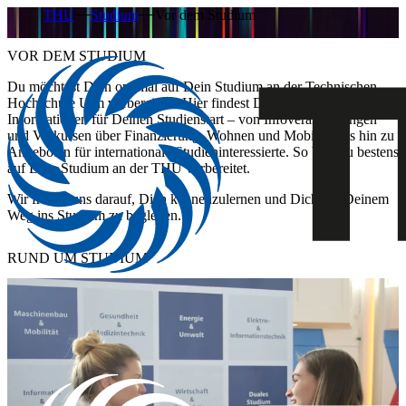
THU
Studium
Vor dem Studium
VOR DEM STUDIUM
Du möchtest Dich optimal auf Dein Studium an der Technischen
Hochschule Ulm vorbereiten? Hier findest Du alle wichtigen
Informationen für Deinen Studienstart – von Infoveranstaltungen
und Vorkursen über Finanzierung, Wohnen und Mobilität bis hin zu
Angeboten für internationale Studieninteressierte. So bist Du bestens
auf Dein Studium an der THU vorbereitet.
Wir freuen uns darauf, Dich kennenzulernen und Dich auf Deinem
Weg ins Studium zu begleiten.
RUND UM STUDIUM