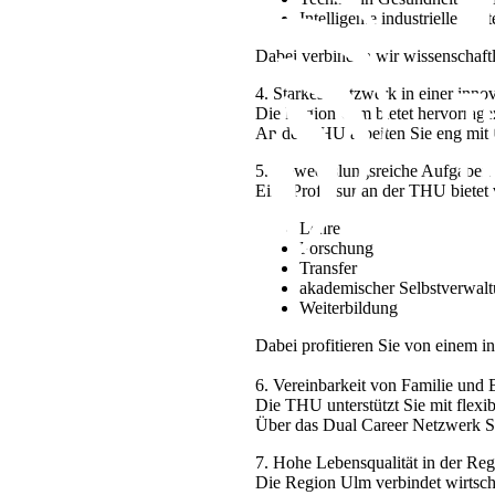
Intelligente industrielle Sys
Dabei verbinden wir wissenschaft
4. Starkes Netzwerk in einer inno
Die Region Ulm bietet hervorrage
An der THU arbeiten Sie eng mit
5. Abwechslungsreiche Aufgaben 
Eine Professur an der THU bietet v
Lehre
Forschung
Transfer
akademischer Selbstverwal
Weiterbildung
Dabei profitieren Sie von einem i
6. Vereinbarkeit von Familie und 
Die THU unterstützt Sie mit flex
Über das Dual Career Netzwerk Sc
7. Hohe Lebensqualität in der Re
Die Region Ulm verbindet wirtscha