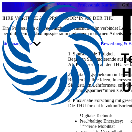
THU
Hochschule
Karriere
Professorale Karriere
Gründ
IHRE VORTEILE ALS PROFESSOR*IN AN DER THU
Eine Professur an der Technischen Hochschule Ulm verbindet Lehre, 
persönlichem Gestaltungsspielraum und einem modernen Arbeitsumfe
Stellenangebote
Bewerbung & Be
1. Sinnstiftende Tätigkeit
Begleiten Sie Studierende auf ihr
Als Professor*in an der THU verb
2. Gestaltungsspielraum in Lehre
Bringen Sie Ihre Ideen, Interesse
Sie gestalten Lehrformate, entwic
Forschungspartner*innen zusamm
3. Praxisnahe Forschung mit gesel
Die THU forscht in zukunftsorient
Digitale Technologien und K
Nachhaltige Energiesystem
Moderne Mobilität
Technik in Gesundheit und