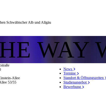
hen Schwäbischer Alb und Allgäu
THE WAY 
zstraße
News
0
Termine
Standort & Öffnungszeiten
instein-Allee
Allee 53/​55
Studienangebot
Bewerbung
Stellenangebote
Personenverzeichnis
Hinweissystem