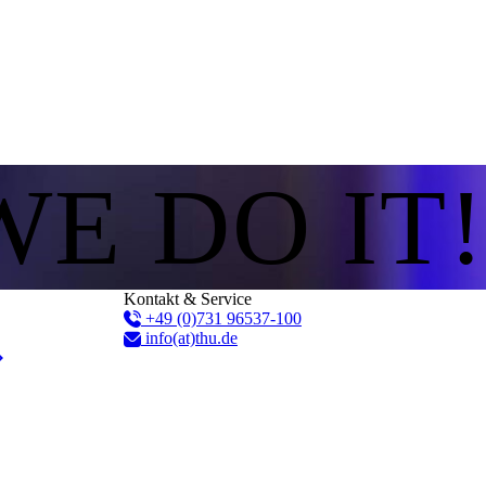
WE DO IT!
Kontakt & Service
+49 (0)731 96537-100
info(at)thu.de