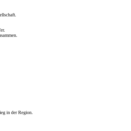
llschaft.
er.
zusammen.
eg in der Region.