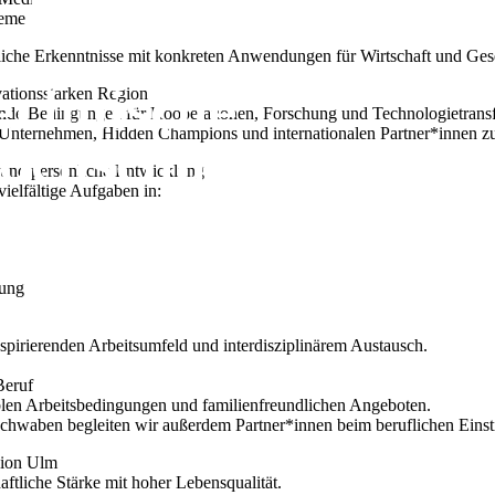
teme
liche Erkenntnisse mit konkreten Anwendungen für Wirtschaft und Gese
vationsstarken Region
nde Bedingungen für Kooperationen, Forschung und Technologietransf
 Unternehmen, Hidden Champions und internationalen Partner*innen 
und persönliche Entwicklung
ielfältige Aufgaben in:
tung
nspirierenden Arbeitsumfeld und interdisziplinärem Austausch.
Beruf
iblen Arbeitsbedingungen und familienfreundlichen Angeboten.
hwaben begleiten wir außerdem Partner*innen beim beruflichen Einsti
gion Ulm
ftliche Stärke mit hoher Lebensqualität.