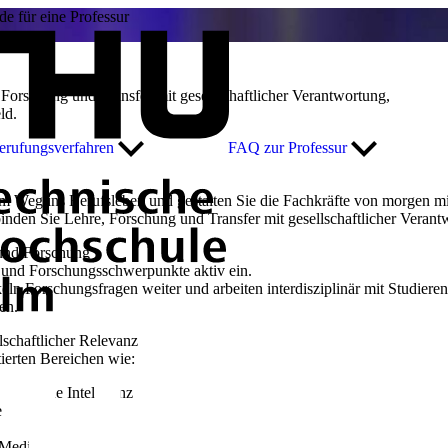
e für eine Professur
Forschung und Transfer mit gesellschaftlicher Verantwortung,
ld.
rufungsverfahren
FAQ zur Professur
em Weg ins Berufsleben und gestalten Sie die Fachkräfte von morgen mi
inden Sie Lehre, Forschung und Transfer mit gesellschaftlicher Veran
 und Forschung
n und Forschungsschwerpunkte aktiv ein.
keln Forschungsfragen weiter und arbeiten interdisziplinär mit Studie
en.
lschaftlicher Relevanz
ierten Bereichen wie:
ünstliche Intelligenz
e
 Medizin