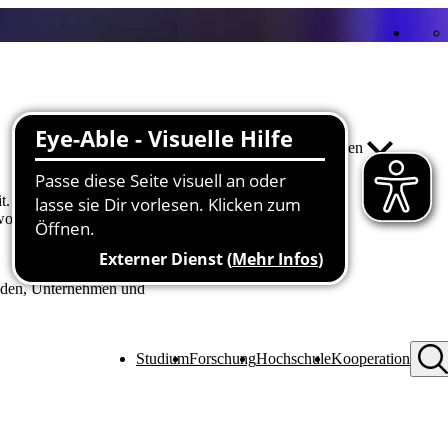
Interviews mit unseren Professor*innen
t.
twortung und praxisnahen Lösungen.
renden, Unternehmen und
Studium
Forschung
Hochschule
Kooperation