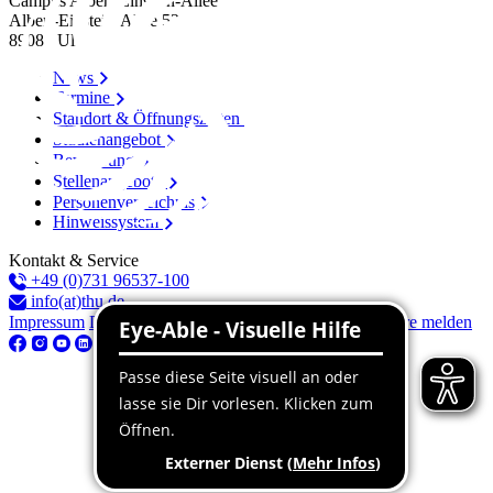
Campus Albert-Einstein-Allee
Albert-Einstein-Allee 53/​55
89081
Ulm
News
Termine
Standort & Öffnungszeiten
Studienangebot
Bewerbung
Stellenangebote
Personenverzeichnis
Hinweissystem
Kontakt & Service
+49 (0)731 96537-100
info(at)thu.de
Impressum
Datenschutz
Barrierefreiheitserklärung
Barriere melden