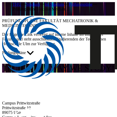
THU
Studium
Im Studium
Prüfungspläne
Prüfungspläne Fakultät Mechatr…
PRÜFUNGSPLÄNE FAKULTÄT MECHATRONIK &
MEDIZINTECHNIK
Der folgende Link verweist auf interne Inhalte im Intranet der
Fakultät und steht ausschließlich Studierenden der Technischen
Hochschule Ulm zur Verfügung.
Prüfungspläne
TECH´S THE WAY WE STUDY!
Campus Prittwitzstraße
Prittwitzstraße 10
89075
Ulm