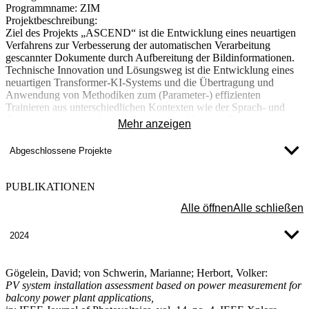
Programmname:
ZIM
Projektbeschreibung:
Ziel des Projekts „ASCEND“ ist die Entwicklung eines neuartigen
Verfahrens zur Verbesserung der automatischen Verarbeitung
gescannter Dokumente durch Aufbereitung der Bildinformationen.
Technische Innovation und Lösungsweg ist die Entwicklung eines
neuartigen Transformer-KI-Systems und die Übertragung und
Anwendung von Methodiken zum (Parameter-) effizienten
Trainieren aus unterschiedlichen Kontexten wie der Sprach- und
Textverarbeitung auf Vision Transformer Modelle. Dafür muss als
Mehr anzeigen
zweiter Innovativer Kern im Projekt eine neuartige Loss-Function
entwickelt werden, die auch das Ergebnis der Texterkennung in die
Abgeschlossene Projekte
Bewertung der Bildverarbeitung miteinbezieht.
Mehr Inklusion durch smarte KI auf Endgeräten (MIKE)
PUBLIKATIONEN
Alle öffnen
Alle schließen
Projektleiter:
Prof. Dr. Markus Hahn
Projektlaufzeit:
01.10.2024 – 31.03.2025
2024
Mittelgeber:
Bund – BMBF
Programmname:
DATIPilot
Projektbeschreibung:
Gögelein, David; von Schwerin, Marianne; Herbort, Volker:
Für viele Menschen mit Behinderungen ist es sehr schwer auf den
PV system installation assessment based on power measurement for
„ersten Arbeitsmarkt“ zu kommen, Inklusion gibt es häufig nicht.
balcony power plant applications,
Das Gesamtziel des Projekts ist es, benutzerfreundliche und