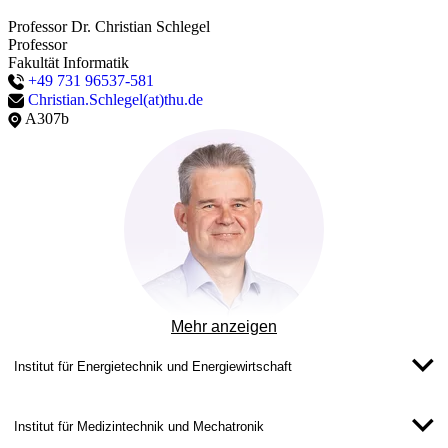
Algorithmen oder Programmierung im Detail zu kennen.
Professor Dr. Christian Schlegel
Professor
Weitere Informationen zum Projekt
Fakultät Informatik
+49 731 96537-581
Christian.Schlegel(at)thu.de
A307b
Mehr anzeigen
Professor Dr. Reinhold von Schwerin
Professor
Institut für Energietechnik und Energiewirtschaft
Fakultät Informatik
+49 731 96537-641
Reinhold.vonSchwerin(at)thu.de
Institut für Medizintechnik und Mechatronik
Q265