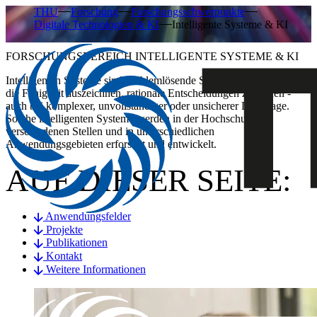
THU
Forschung
Forschungsschwerpunkte
Digitale Technologien & KI
Intelligente Systeme & KI
FORSCHUNGSBEREICH INTELLIGENTE SYSTEME & KI
​Intelligenten Systeme sind problemlösende Systeme, die sich durch
die Fähigkeit auszeichnen, rationale Entscheidungen zu treffen -
auch bei komplexer, unvollständiger oder unsicherer Datenlage.
Solche intelligenten Systeme werden in der Hochschule an
verschiedenen Stellen und in unterschiedlichen
Anwendungsgebieten erforscht und entwickelt.
AUF DIESER SEITE:
Anwendungsfelder
Projekte
Publikationen
Kontakt
Weitere Informationen