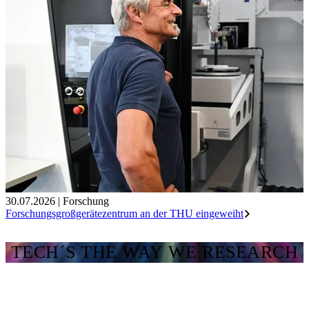
30.07.2026
|
Forschung
Forschungsgroßgerätezentrum an der THU eingeweiht
TECH´S THE WAY WE RESEARCH