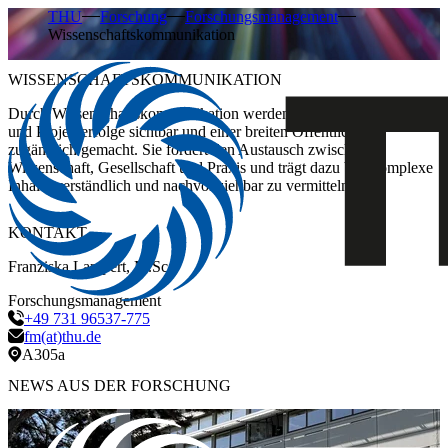
THU
Forschung
Forschungsmanagement
Wissenschaftskommunikation
WISSENSCHAFTSKOMMUNIKATION
Durch Wissenschaftskommunikation werden Forschungsergebnisse
und Projekterfolge sichtbar und einer breiten Öffentlichkeit
zugänglich gemacht. Sie fördert den Austausch zwischen
Wissenschaft, Gesellschaft und Praxis und trägt dazu bei, komplexe
Inhalte verständlich und nachvollziehbar zu vermitteln.
KONTAKT
Franziska Lampert, M.Sc.
Forschungsmanagement
+49 731 96537-775
fm(at)thu.de
A305a
NEWS AUS DER FORSCHUNG