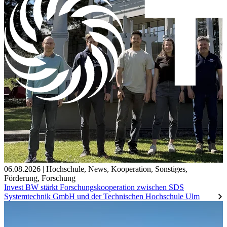
06.08.2026
|
Hochschule
,
News
,
Kooperation
,
Sonstiges
,
Förderung
,
Forschung
Invest BW stärkt Forschungskooperation zwischen SDS
Systemtechnik GmbH und der Technischen Hochschule Ulm