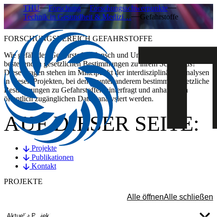
THU
Forschung
Forschungsschwerpunkte
Technik in Gesundheit & Medizi…
Gefahrstoffe
FORSCHUNGSBEREICH GEFAHRSTOFFE
Wie gefährden Gefahrstoffe Mensch und Umwelt? Reichen die
bestehenden gesetzlichen Bestimmungen zu ihrem Schutz aus?
Diese Fragen stehen im Mittelpunkt der interdisziplinären Analysen
in diesen Projekten, bei denen unter anderem bestimmte gesetzliche
Bestimmungen zu Gefahrstoffen hinterfragt und anhand von
öffentlich zugänglichen Daten analysiert werden.
AUF DIESER SEITE:
Projekte
Publikationen
Kontakt
PROJEKTE
Alle öffnen
Alle schließen
Aktuelle Projekte