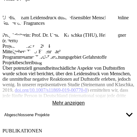
Umfrage zum Leidensdruck duftstoffsensibler Menschen /
Online
Survey on Fragrances​​
Projektleiterin
: Prof. Dr. Ursula Klaschka (THU), Heidi Wagner
(extern)
Projektlaufzeit
: seit 2024
Mittelgeber
: THU Eigenmittel
Programmname
: THU-Forschungsgebiet Gefahrstoffe
Projektbeschreibung
Über potenziell gesundheitsschädliche Aspekte von Duftstoffen
wurde schon viel berichtet, über den Leidensdruck von Menschen,
die unmittelbar negative Reaktionen auf Duftstoffe erleben, jedoch
wenig. In unserer repräsentativen Studie (Steinemann und Klaschka,
2019,
doi.org/10.1007/s11869-019-00770-0
) ermittelten wir, dass
jede fünfte Person in Deutschland (international sogar jede dritte
Person) gesundheitliche Probleme auf Duftstoffe zurückführt.
Mehr anzeigen
Empfindliche Personen können mit vielfältigen
Unverträglichkeitsreaktionen reagieren, wie z.B.
Abgeschlossene Projekte
Konzentrationsstörungen, Schwindel, Migräne, Atemnot oder
Asthmaanfällen (
DAAB-Umfrage
).
Diese betroffenen Personen erleben zum Teil gravierende
PUBLIKATIONEN
Einschränkungen ihres Alltags, die man sich als Mensch, der keine