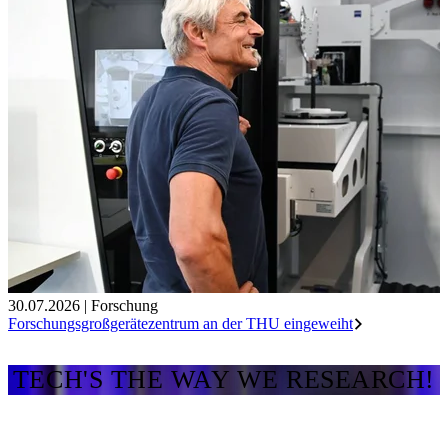
30.07.2026
|
Forschung
Forschungsgroßgerätezentrum an der THU eingeweiht
TECH'S THE WAY WE RESEARCH!