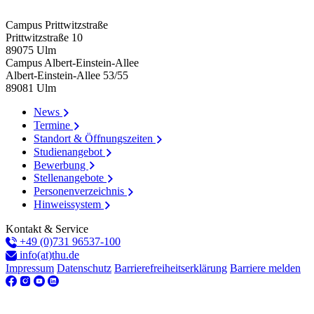
Falls Du kein BAföG (mehr) bekommst, kannst Du unter
bestimmten Voraussetzungen Wohngeld beantragen. Das ist
Campus Prittwitzstraße
eine staatliche Unterstützung, die Dir beim Bezahlen deiner
Prittwitzstraße 10
Miete hilft. Weitere Infos erhältst Du bei den Wohngeldstellen
89075
Ulm
vor Ort oder beim Studierendenwerk Ulm.
Campus Albert-Einstein-Allee
Albert-Einstein-Allee 53/​55
89081
Ulm
News
Termine
Standort & Öffnungszeiten
Studienangebot
Bewerbung
Stellenangebote
Personenverzeichnis
Hinweissystem
Kontakt & Service
+49 (0)731 96537-100
info(at)thu.de
Impressum
Datenschutz
Barrierefreiheitserklärung
Barriere melden