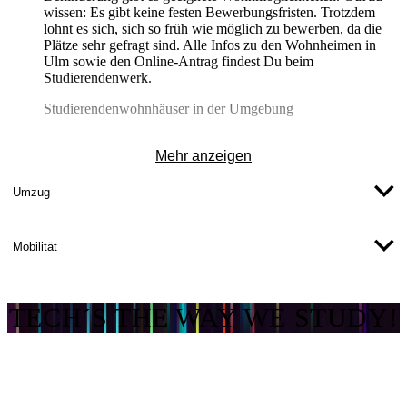
wissen: Es gibt keine festen Bewerbungsfristen. Trotzdem
lohnt es sich, sich so früh wie möglich zu bewerben, da die
Plätze sehr gefragt sind. Alle Infos zu den Wohnheimen in
Ulm sowie den Online-Antrag findest Du beim
Studierendenwerk.
Studierendenwohnhäuser in der Umgebung
Mehr anzeigen
Privat wohnen
Du möchtest lieber in einer eigenen Wohnung oder einer WG
Umzug
leben? Dann kannst Du dich auch auf dem privaten
Wohnungsmarkt umsehen. Unterstützung bekommst Du dabei
ebenfalls vom Studierendenwerk Ulm: Die
Mobilität
Privatzimmervermittlung ist für Dich kostenlos und wird
täglich aktualisiert. Dort findest Du viele aktuelle Angebote
für Zimmer und Wohnungen - ein guter Startpunkt für Deine
Suche.
TECH´S THE WAY WE STUDY!
Privatzimmerkartei des Studierendenwerks
Wohngeld