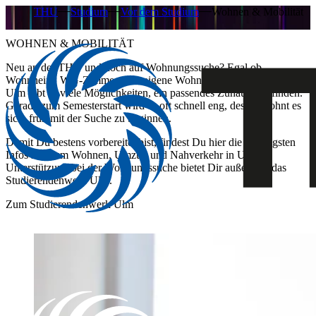
THU
Studium
Vor dem Studium
Wohnen & Mobilität
WOHNEN & MOBILITÄT
Neu an der THU und noch auf Wohnungssuche? Egal ob
Wohnheim, WG-Zimmer oder eigene Wohnung – in Ulm und Neu-
Ulm gibt es viele Möglichkeiten, ein passendes Zuhause zu finden.
Gerade zum Semesterstart wird es oft schnell eng, deshalb lohnt es
sich, früh mit der Suche zu beginnen.
Damit Du bestens vorbereitet bist, findest Du hier die wichtigsten
Infos rund um Wohnen, Umzug und Nahverkehr in Ulm.
Unterstützung bei der Wohnungssuche bietet Dir außerdem das
Studierendenwerk Ulm.
Zum Studierendenwerk Ulm