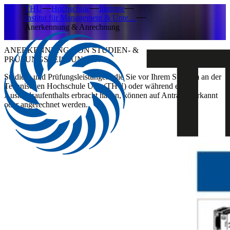
THU
Hochschule
Institute
Institut für Management & Unte…
Anerkennung & Anrechnung
ANERKENNUNG VON STUDIEN- &
PRÜFUNGSLEISTUNGEN
Studien- und Prüfungsleistungen, die Sie vor Ihrem Studium an der
Technischen Hochschule Ulm (THU) oder während eines
Auslandsaufenthalts erbracht haben, können auf Antrag anerkannt
oder angerechnet werden.