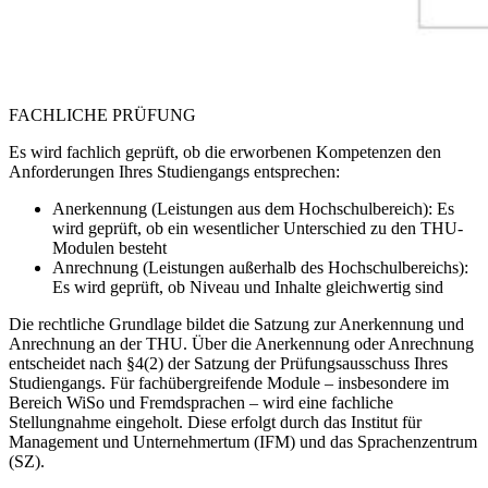
Der Schutz Ihrer Daten ist uns wichtig. Erst wenn Sie hier kli
FACHLICHE PRÜFUNG
erlauben Sie uns, Daten von Dritt-Anbieter-Servern zu lade
Externe Inhalte laden
Es wird fachlich geprüft, ob die erworbenen Kompetenzen den
Anforderungen Ihres Studiengangs entsprechen:
Anerkennung
(Leistungen aus dem Hochschulbereich): Es
wird geprüft, ob ein wesentlicher Unterschied zu den THU-
Modulen besteht
Anrechnung
(Leistungen außerhalb des Hochschulbereichs):
Es wird geprüft, ob Niveau und Inhalte gleichwertig sind
Die rechtliche Grundlage bildet die Satzung zur Anerkennung und
Anrechnung an der THU. Über die Anerkennung oder Anrechnung
entscheidet nach §4(2) der Satzung der Prüfungsausschuss Ihres
Studiengangs. Für fachübergreifende Module – insbesondere im
Bereich WiSo und Fremdsprachen – wird eine fachliche
Stellungnahme eingeholt. Diese erfolgt durch das Institut für
Management und Unternehmertum (IFM) und das Sprachenzentrum
(SZ).