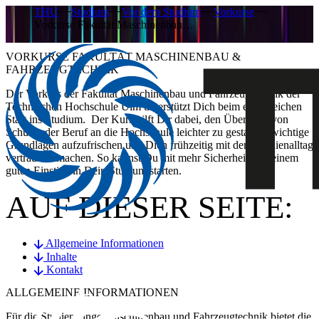
THU
Studium
Vor dem Studium
Vorkurse
Vorkurse Fakultät Maschinenbau…
VORKURSE FAKULTÄT MASCHINENBAU &
FAHRZEUGTECHNIK
Der Vorkurs der Fakultät Maschinenbau und Fahrzeugtechnik der
Technischen Hochschule Ulm unterstützt Dich beim erfolgreichen
Start ins Studium. Der Kurs hilft Dir dabei, den Übergang von
Schule oder Beruf an die Hochschule leichter zu gestalten, wichtige
Grundlagen aufzufrischen und Dich frühzeitig mit dem Studienalltag
vertraut zu machen. So kannst Du mit mehr Sicherheit und einem
guten Einstieg in Dein Studium starten.
AUF DIESER SEITE:
Allgemeine Informationen
Inhalte
Kontakt
ALLGEMEINE INFORMATIONEN
Für die Studiengänge Maschinenbau und Fahrzeugtechnik bietet die