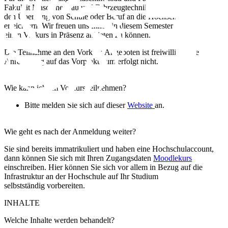
Fakultät Maschinenbau und Fahrzeugtechnik einen Vorkurs an, um
den Übergang von Schule oder Beruf an die Hochschule zu
erleichtern. Wir freuen uns Ihnen in diesem Semester
einen Vorkurs in Präsenz anbieten zu können.
Die Teilnahme an den Vorkurs Angeboten ist freiwillig. Eine
Anrechnung auf das Vorpraktikum erfolgt nicht.
Wie kann ich am Vorkurs teilnehmen?
Bitte melden Sie sich auf dieser
Website
an.
Wie geht es nach der Anmeldung weiter?
Sie sind bereits immatrikuliert und haben eine Hochschulaccount,
dann können Sie sich mit Ihren Zugangsdaten
Moodlekurs
einschreiben. Hier können Sie sich vor allem in Bezug auf die
Infrastruktur an der Hochschule auf Ihr Studium
selbstständig vorbereiten.
INHALTE
Welche Inhalte werden behandelt?