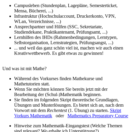
Campusleben (Stundenplan, Lagepläne, Semesterticket,
Mensa, Bücherei, ...)
Infrastruktur (Hochschulaccount, Druckerkonto, VPN,
WLan, Verzeichnisse, ...)
Ansprechpartner und Hilfen (SSC, Sekretariate,
Studiendekane, Praktikantenamt, Prüfungsamt, ...)
Lernhilfen des IHDs (Rahmenbedingungen, Lerntypen,
Selbstorganisation, Lernstrategien, Prüfungsangst, ...)
... und weil das ganz schön viel ist, machen wir auch einen
Kreativwettbewerb. Es gibt etwas zu gewinnen!
Und was ist mit Mathe?
Während des Vorkurses finden Mathe​kurse und
Mathetutorien statt.
Wenn Sie möchten können Sie bereits jetzt mit der
Bearbeitung der (Schul-)Mathematik beginnen.
Sie finden im folgenden Skript theoretische Grundlagen,
Übungen und Musterlösungen. Es bietet sich an, nach dem
Vorwort mit dem
Rechentest
(1. Übung) zu starten.
Skript
Vorkurs Mathematik
oder
Mathematics Preparatory Course
Hinweise zum Mathematik-Eingangstest (Welche Themen
sind relevant? Wo erhalte ich Unterstützung?)