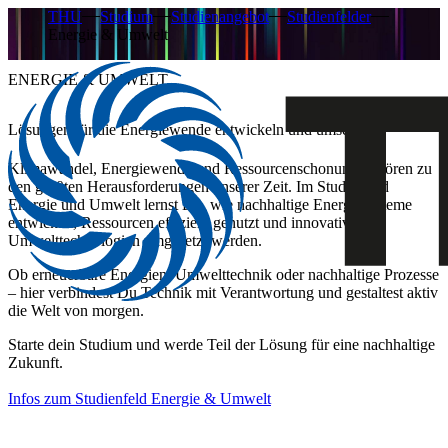
THU
Studium
Studienangebot
Studienfelder
Energie & Umwelt
ENERGIE & UMWELT
Lösungen für die Energiewende entwickeln und umsetzen
Klimawandel, Energiewende und Ressourcenschonung gehören zu
den größten Herausforderungen unserer Zeit. Im Studienfeld
Energie und Umwelt lernst Du, wie nachhaltige Energiesysteme
entwickelt, Ressourcen effizient genutzt und innovative
Umwelttechnologien umgesetzt werden.
Ob erneuerbare Energien, Umwelttechnik oder nachhaltige Prozesse
– hier verbindest Du Technik mit Verantwortung und gestaltest aktiv
die Welt von morgen.
Starte dein Studium und werde Teil der Lösung für eine nachhaltige
Zukunft.
Infos zum Studienfeld Energie & Umwelt