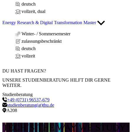
deutsch
vollzeit, dual
Energy Research & Digital Transformation Master
Winter- / Sommersemester
zulassungsbeschränkt
deutsch
vollzeit
DU HAST FRAGEN?
UNSERE STUDIENBERATUNG HILFT DIR GERNE
WEITER.
Studienberatung
+49 (0731) 96537-679
studienberatung(at)thu.de
A208
TECH´S THE WAY WE STUDY!