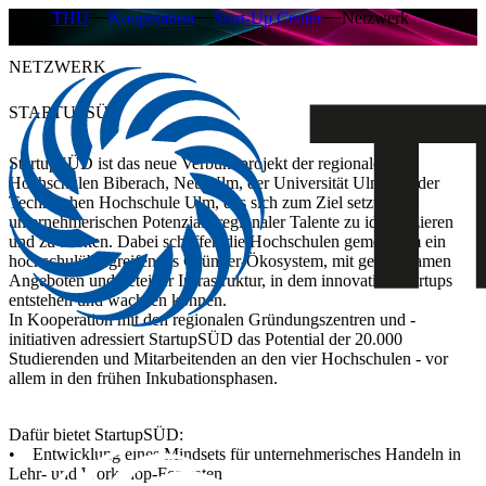
THU
Kooperation
Start-Up Center
Netzwerk
NETZWERK
STARTUPSÜD
StartupSÜD
ist das neue Verbundprojekt der regionalen
Hochschulen Biberach, Neu-Ulm, der Universität Ulm und der
Technischen Hochschule Ulm, das sich zum Ziel setzt, die
unternehmerischen Potenziale regionaler Talente zu identifizieren
und zu stärken. Dabei schaffen die Hochschulen gemeinsam ein
hochschulübergreifendes
Gründer-Ökosystem
, mit gemeinsamen
Angeboten und geteilter Infrastruktur, in dem innovative Startups
entstehen und wachsen können.
In Kooperation mit den regionalen Gründungszentren und -
initiativen adressiert
StartupSÜD
das Potential der 20.000
Studierenden und Mitarbeitenden an den vier Hochschulen - vor
allem in den frühen Inkubationsphasen.
Dafür bietet
StartupSÜD
:
• Entwicklung eines Mindsets für unternehmerisches Handeln in
Lehr- und Workshop-Formaten