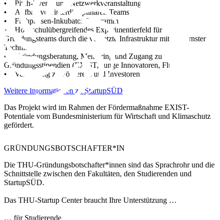
• Pitch-Events und Netzwerkveranstaltungen
• Aufbau von interdisziplinären Teams
• Frühphasen-Inkubator-Programm
• Hochschulübergreifendes Experimentierfeld für
Gründungsteams durch die vernetzte Infrastruktur mit modernster
Technik
• Gründungsberatung, Mentoring und Zugang zu
Gründungsstipendien (EXIST, Junge Innovatoren, Flügge)
• Vernetzung zu Förderern und Investoren
Weitere Informationen zu StartupSÜD
Das Projekt wird im Rahmen der Fördermaßnahme EXIST-
Potentiale vom Bundesministerium für Wirtschaft und Klimaschutz
gefördert.
GRÜNDUNGSBOTSCHAFTER*IN
Die
THU-Gründungsbotschafter*innen
sind das
Sprachrohr
und die
Schnittstelle
zwischen den Fakultäten, den Studierenden und
StartupSÜD.
Das THU-Startup Center braucht Ihre Unterstützung …
… für Studierende