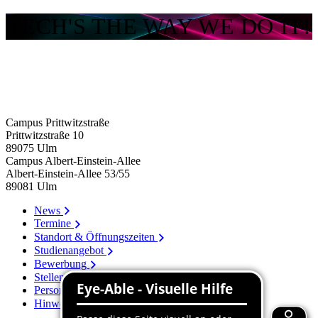
TECH'S THE WAY WE DO IT!
Campus Prittwitzstraße
Prittwitzstraße 10
89075
Ulm
Campus Albert-Einstein-Allee
Albert-Einstein-Allee 53/​55
89081
Ulm
News
Termine
Standort & Öffnungszeiten
Studienangebot
Bewerbung
Stellenangebote
Personenverzeichnis
Hinweissystem