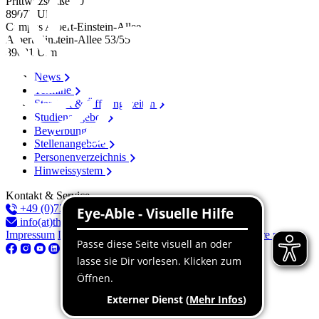
Prittwitzstraße 10
89075
Ulm
Campus Albert-Einstein-Allee
Albert-Einstein-Allee 53/​55
89081
Ulm
News
Termine
Standort & Öffnungszeiten
Studienangebot
Bewerbung
Stellenangebote
Personenverzeichnis
Hinweissystem
Kontakt & Service
+49 (0)731 96537-100
info(at)thu.de
Impressum
Datenschutz
Barrierefreiheitserklärung
Barriere melden