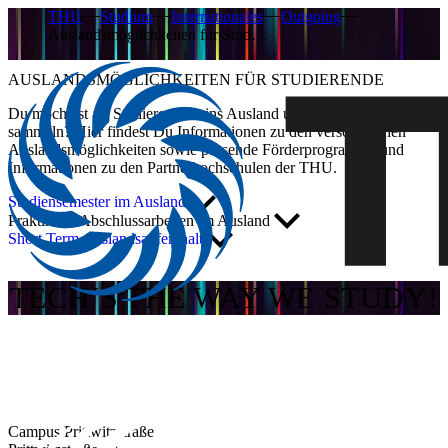
THU
Studium
Internationales
Outgoing
Auslandsmöglichkeiten für Stud…
AUSLANDSMÖGLICHKEITEN FÜR STUDIERENDE
Du möchtest als Studierende*r ins Ausland und neue Erfahrungen
sammeln? Hier findest Du Informationen zu den verschiedenen
Auslandsmöglichkeiten sowie passende Förderprogramme und
Informationen zu den Partnerhochschulen der THU.
Studiensemester im Ausland
Praktika & Abschlussarbeiten im Ausland
Short Term Auslandsaufenthalt
TECH´S THE WAY WE STUDY!
Campus Prittwitzstraße