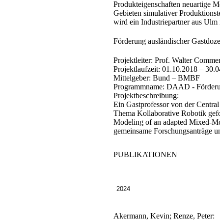
Produkteigenschaften neuartige M
Gebieten simulativer Produktions
wird ein Industriepartner aus Ulm
Förderung ausländischer Gastdoz
Projektleiter:
Prof. Walter Commer
Projektlaufzeit:
01.10.2018 – 30.0
Mittelgeber:
Bund – BMBF
Programmname:
DAAD - Förderun
Projektbeschreibung:
Ein Gastprofessor von der Centra
Thema Kollaborative Robotik gefo
Modeling of an adapted Mixed-Mod
gemeinsame Forschungsanträge und
PUBLIKATIONEN
2024
Akermann, Kevin; Renze, Peter: