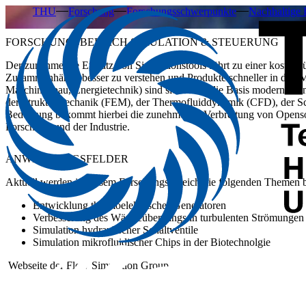
THU
Forschung
Forschungsschwerpunkte
Nachhaltige
FORSCHUNGSBEREICH SIMULATION & STEUERUNG
Der zunehmende Einsatz von Simulationstools führt zu einer kosteng
Zusammenhänge besser zu verstehen und Produkte schneller in den Ma
Maschinenbau, Energietechnik) sind sie bereits die Basis moderner En
der Strukturmechanik (FEM), der Thermofluiddynamik (CFD), der Sc
Bedeutung bekommt hierbei die zunehmende Verbreitung von Ope
Forschung und der Industrie.
ANWENDUNGSFELDER
Aktuell werden in diesem Forschungsbereich die folgenden Themen b
Entwicklung thermoelektrischer Generatoren
Verbesserung des Wärmeübergangs in turbulenten Strömungen
Simulation hydraulischer Schaltventile
Simulation mikrofluidischer Chips in der Biotechnolgie
Webseite der Flow Simulation Group