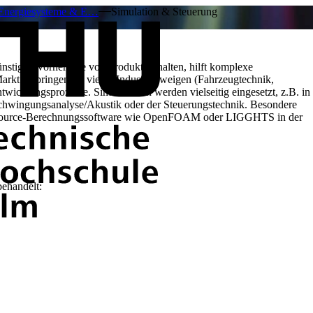
 Energiesysteme & E…
Simulation & Steuerung
ünstigen Vorhersage von Produktverhalten, hilft komplexe
rkt zu bringen. In vielen Industriezweigen (Fahrzeugtechnik,
twicklungsprozesse. Simulationen werden vielseitig eingesetzt, z.B. in
hwingungsanalyse/Akustik oder der Steuerungstechnik. Besondere
nsource-Berechnungssoftware wie OpenFOAM oder LIGGHTS in der
ehandelt: