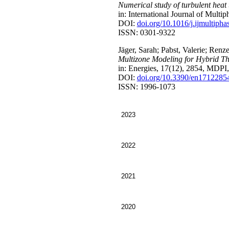
Numerical study of turbulent heat 
in: International Journal of Multi
DOI:
doi.org/10.1016/j.ijmultiph
ISSN: 0301-9322
Jäger, Sarah; Pabst, Valerie; Renze
Multizone Modeling for Hybrid T
in: Energies, 17(12), 2854, MDPI,
DOI:
doi.org/10.3390/en1712285
ISSN: 1996-1073
2023
2022
2021
2020