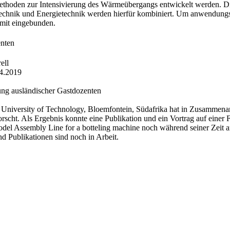
ethoden zur Intensivierung des Wärmeübergangs entwickelt werden. D
technik und Energietechnik werden hierfür kombiniert. Um anwendungs
 mit eingebunden.
enten
ell
4.2019
g ausländischer Gastdozenten
l University of Technology, Bloemfontein, Südafrika hat in Zusammen
rscht. Als Ergebnis konnte eine Publikation und ein Vortrag auf eine
el Assembly Line for a botteling machine noch während seiner Zeit a
 Publikationen sind noch in Arbeit.