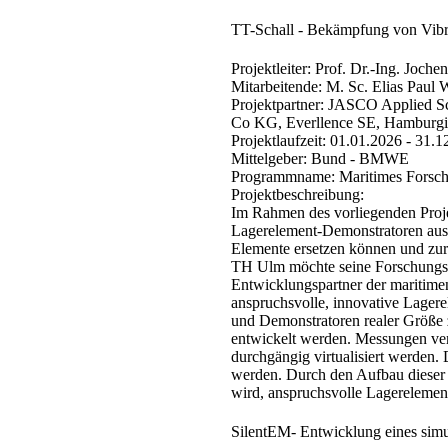
​TT-Schall - Bekämpfung von Vibra
Projektleiter:
Prof. Dr.-Ing. Joche
Mitarbeitende:
M. Sc. Elias Paul W
Projektpartner:
JASCO Applied Sc
Co KG, Everllence SE, Hamburgis
Projektlaufzeit:
01.01.2026 - 31.1
Mittelgeber:
Bund - BMWE
Programmname:
Maritimes Forsc
​Projektbeschreibung:
​Im Rahmen des vorliegenden Proje
Lagerelement-Demonstratoren aus
Elemente ersetzen können und zur 
TH Ulm möchte seine Forschungsar
Entwicklungspartner der maritimen 
anspruchsvolle, innovative Lagere
und Demonstratoren realer Größe z
entwickelt werden. Messungen ver
durchgängig virtualisiert werden. 
werden. Durch den Aufbau dieser 
wird, anspruchsvolle Lagerelement
​SilentEM- Entwicklung eines simu