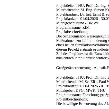
​Projektleiter THU:
Prof. Dr.-Ing. 
Mitarbeitender:
M. Eng. Simon Ke
Projektpartner:
Dr. Ing. Ernst B
Projektlaufzeit:
01.04.2026 - 30.0
Mittelgeber:
Bund - BMWE
Programmname:
ZIM
Projektbeschreibung:
Die Schallemission wassergekühlte
Maßnahmen zur Lärmminderung sow
eines neuen Simulationsverfahrens
diesem Projekt erstmals grundleg
Ziel des Projektes ist die Entwic
hinsichtlich ihrer Geräuschentwic
Großgeräteerneuerung - Akustik-P
Projektleiter THU:
Prof. Dr.-Ing. 
Mitarbeitende:
M. Sc. Elias Paul W
Projektlaufzeit:
01.04.2026 - 01.0
Mittelgeber:
DFG, MWK, THU
Programmname:
Forschungsgroßge
Projektbeschreibung:​
Die bewilligte Erneuerung des Akus