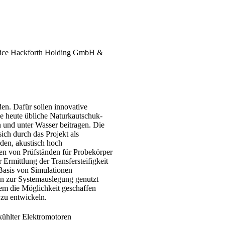
ice Hackforth Holding GmbH &
den. Dafür sollen innovative
 heute übliche Naturkautschuk-
 und unter Wasser beitragen. Die
ch durch das Projekt als
rden, akustisch hoch
en von Prüfständen für Probekörper
Ermittlung der Transfersteifigkeit
Basis von Simulationen
nen zur Systemauslegung genutzt
em die Möglichkeit geschaffen
zu entwickeln.​
ühlter Elektromotoren​