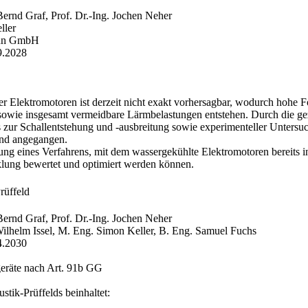
Bernd Graf​, Prof. Dr.-Ing. Jochen Neher
ller
raun GmbH
9.2028
r Elektromotoren ist derzeit nicht exakt vorhersagbar, wodurch hohe F
ie insgesamt vermeidbare Lärmbelastungen entstehen. Durch die gezi
 zur Schallentstehung und -ausbreitung sowie experimenteller Untersu
end angegangen.
klung eines Verfahrens, mit dem wassergekühlte Elektromotoren bereits 
klung bewertet und optimiert werden können. ​
rüffeld
Bernd Graf​, Prof. Dr.-Ing. Jochen Neher
ilhelm Issel, M. Eng. Simon Keller, ​B. Eng. Samuel Fuchs
4.2030
räte nach Art. 91b GG
tik-Prüffelds beinhaltet: