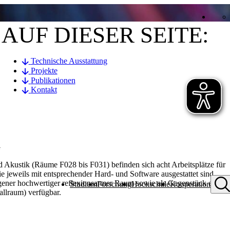
AUF DIESER SEITE:
Technische Ausstattung
Projekte
Publikationen
Kontakt
G
 Akustik (Räume F028 bis F031) befinden sich acht Arbeitsplätze für
 jeweils mit entsprechender Hard- und Software ausgestattet sind.
igener hochwertiger reflexionsarmer Raum sowie als Gegenstück ein
Studium
Forschung
Hochschule
Kooperation
llraum) verfügbar.