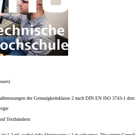
lraum)
hallmessungen der Genauigkeitsklasse 2 nach DIN EN ISO 3743-1 dur
ergie
und Terzbändern
st 1,2 m³, wobei jede Abmessung < 1 m sein muss. Die untere Grenzf