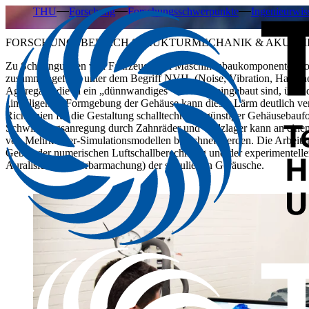
THU
Forschung
Forschungsschwerpunkte
Ingenieurwi
FORSCHUNGSBEREICH STRUKTURMECHANIK & AKUSTI
Zu Schwingungen von Fahrzeug- und Maschinenbaukomponenten sowie
zusammengefasst unter dem Begriff NVH (Noise, Vibration, Harshness)
Aggregate, die in ein „dünnwandiges" Gehäuse eingebaut sind, über 
„intelligente" Formgebung der Gehäuse kann dieser Lärm deutlich ve
Richtlinien für die Gestaltung schalltechnisch günstiger Gehäusebaufo
Schwingungsanregung durch Zahnräder und Wälzlager kann an einem 
von Mehrkörper-Simulationsmodellen berechnet werden. Die Arbeiten
Gebiet der numerischen Luftschallberechnung und der experimentellen
Auralisierung (Hörbarmachung) der simulierten Geräusche.