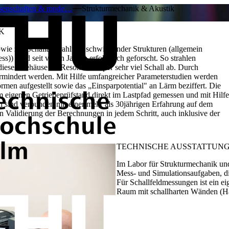
ssenschaften & mode…
Strukturmechanik & Akustik
K
 zur Schallabstrahlung schwingender Strukturen (allgemein
) wird seit vielen Jahren erfolgreich geforscht. So strahlen
dieses Gehäuse als Resonanzkörper sehr viel Schall ab. Durch
rmindert werden. Mit Hilfe umfangreicher Parameterstudien werden
rmen aufgestellt sowie das „Einsparpotential" an Lärm beziffert. Die
eigenen Getriebeprüfstand direkt im Lastpfad gemessen und mit Hilfe
 sind verbunden mit einer mehr als 30jährigen Erfahrung auf dem
 Validierung der Berechnungen in jedem Schritt, auch inklusive der
TECHNISCHE
AUSSTATTUN
Im Labor für Strukturmechanik und
Mess- und Simulationsaufgaben, die
Für Schallfeldmessungen ist ein e
Raum mit schallharten Wänden (Ha