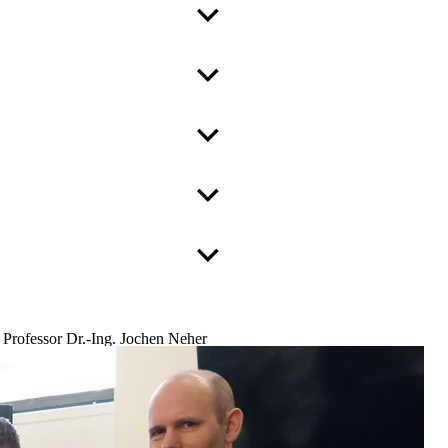
Professor Dr.-Ing. Jochen Neher
Professor
Fakultät Maschinenbau und Fahrzeugtechnik
+49 731 96537-543
jochen.neher(at)thu.de
B205a