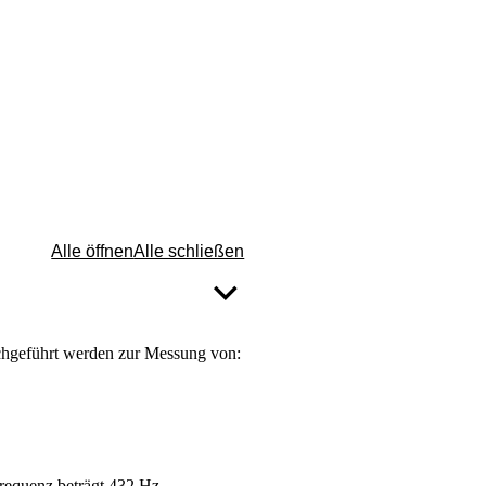
Alle öffnen
Alle schließen
chgeführt werden zur Messung von:
requenz beträgt 432 Hz.