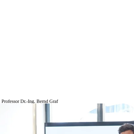
Professor Dr.-Ing. Bernd Graf
Professor
Fakultät Maschinenbau und Fahrzeugtechnik
+49 731 96537-423
Bernd.Graf(at)thu.de
B105