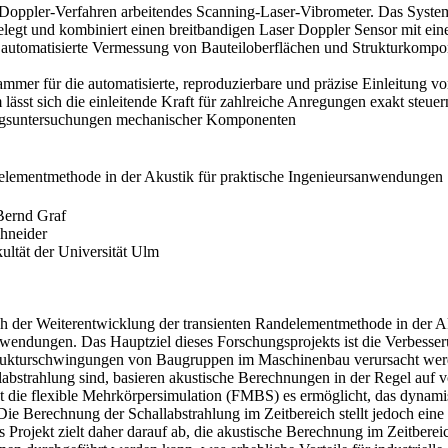
 Doppler-Verfahren arbeitendes Scanning-Laser-Vibrometer. Das System 
egt und kombiniert einen breitbandigen Laser Doppler Sensor mit einer
e, automatisierte Vermessung von Bauteiloberflächen und Strukturkompo
ammer für die automatisierte, reproduzierbare und präzise Einleitung v
ässt sich die einleitende Kraft für zahlreiche Anregungen exakt steuern
ngsuntersuchungen mechanischer Komponenten
delementmethode in der Akustik für praktische Ingenieursanwendungen
Bernd Graf​
hneider
ltät der Universität Ulm
h der Weiterentwicklung der transienten Randelementmethode in der A
nwendungen. Das Hauptziel dieses Forschungsprojekts ist die Verbesse
Strukturschwingungen von Baugruppen im Maschinenbau verursacht we
llabstrahlung sind, basieren akustische Berechnungen in der Regel au
at die flexible Mehrkörpersimulation (FMBS) es ermöglicht, das dynami
 Die Berechnung der Schallabstrahlung im Zeitbereich stellt jedoch ein
as Projekt zielt daher darauf ab, die akustische Berechnung im Zeitberei