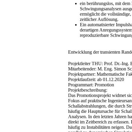
ein berührungslos, mit dem
Schwingungsanalysen ausgel
ermöglicht die vollständig
zeitlicher Auflösung.​
Ein automatisierter Impulsh
derartigen Anregungssystem l
reproduzierbare Schwingu
​Entwicklung der transienten Ran
Projektleiter THU:
Prof. Dr.-Ing. 
Mitarbeitender:
M. Eng. Simon Sc
Projektpartner:
Mathematische Faku
Projektlaufzeit:
ab 01.12.2020​
Programmart:
Promotion
Projektbeschreibung:
Das Promotionsprojekt widmet sic
Fokus auf praktische Ingenieursa
Schallabstrahlungen, die durch 
häufig die Hauptursache für Scha
Analysen. In den letzten Jahren h
direkt im Zeitbereich zu erfassen.
häufig zu Instabilitäten neigen. D