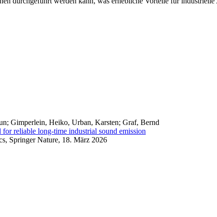
nen durchgeführt werden kann, was erhebliche Vorteile für industriell
n; Gimperlein, Heiko, Urban, Karsten; Graf​, Bernd
for reliable long-time industrial sound emission
s, Springer Nature, 18. März 2026​