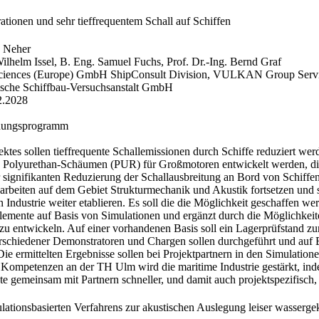
tionen und sehr tieffrequentem Schall auf Schiffen
n Neher
ilhelm Issel, B. Eng. Samuel Fuchs, Prof. Dr.-Ing. Bernd Graf
iences (Europe) GmbH ShipConsult Division, VULKAN Group Serv
che Schiffbau-Versuchsanstalt GmbH​
2.2028
hungsprogramm
ktes sollen tieffrequente Schallemissionen durch Schiffe reduziert wer
 Polyurethan-Schäumen (PUR) für Großmotoren entwickelt werden, die
signifikanten Reduzierung der Schallausbreitung an Bord von Schiffen
beiten auf dem Gebiet Strukturmechanik und Akustik fortsetzen und si
Industrie weiter etablieren. Es soll die die Möglichkeit geschaffen we
lemente auf Basis von Simulationen und ergänzt durch die Möglichkeit
u entwickeln. Auf einer vorhandenen Basis soll ein Lagerprüfstand zur 
schiedener Demonstratoren und Chargen sollen durchgeführt und auf 
Die ermittelten Ergebnisse sollen bei Projektpartnern in den Simulatio
Kompetenzen an der TH Ulm wird die maritime Industrie gestärkt, ind
e gemeinsam mit Partnern schneller, und damit auch projektspezifisch, 
lationsbasierten Verfahrens zur akustischen Auslegung leiser wassergek