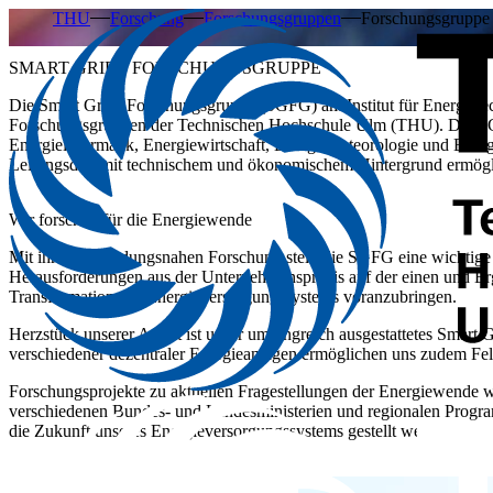
THU
Forschung
Forschungsgruppen
Forschungsgruppe 
SMART GRIDS FORSCHUNGSGRUPPE
Die Smart Grids Forschungsgruppe (SGFG) am Institut für Energietech
Forschungsgruppen der Technischen Hochschule Ulm (THU). Die SGF
Energieinformatik, Energiewirtschaft, Energiemeteorologie und Energie
Leitungsduo mit technischem und ökonomischem Hintergrund ermögl
Wir forschen für die Energiewende
Mit ihrer anwendungsnahen Forschung stellt die SGFG eine wichtige S
Herausforderungen aus der Unternehmenspraxis auf der einen und Erg
Transformation des Energieversorgungssystems voranzubringen.
Herzstück unserer Arbeit ist unser umfangreich ausgestattetes Smart
verschiedener dezentraler Energieanlagen ermöglichen uns zudem Fel
Forschungsprojekte zu aktuellen Fragestellungen der Energiewende we
verschiedenen Bundes- und Landesministerien und regionalen Program
die Zukunft unseres Energieversorgungssystems gestellt werden.