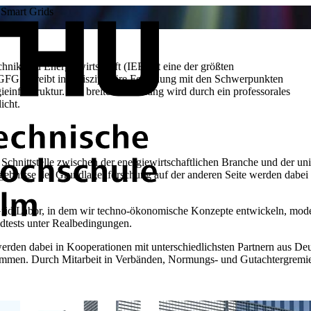
Smart Grids
nik und Energiewirtschaft (IEE) ist eine der größten
G betreibt interdisziplinäre Forschung mit den Schwerpunkten
infrastruktur. Die breite Aufstellung wird durch ein professorales
icht.
chnittstelle zwischen der energiewirtschaftlichen Branche und der un
ebnisse der Grundlagenforschung auf der anderen Seite werden dabei 
 Grid Labor, in dem wir techno-ökonomische Konzepte entwickeln, model
dtests unter Realbedingungen.
rden dabei in Kooperationen mit unterschiedlichsten Partnern aus Deu
men. Durch Mitarbeit in Verbänden, Normungs- und Gutachtergremien f