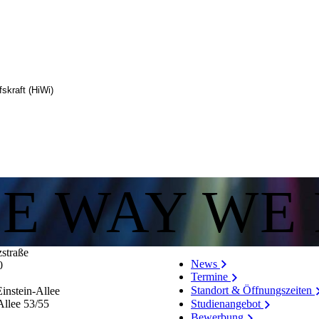
fskraft (HiWi)
HE WAY WE
zstraße
News
0
Termine
Standort & Öffnungszeiten
instein-Allee
Allee 53/​55
Studienangebot
Bewerbung