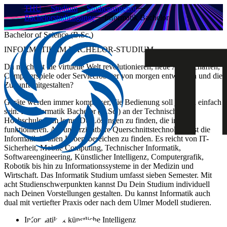
THU
Studium
Studienangebot
Bachelorstudiengänge
Informatik Bachelor
Bachelor of Science (B.Sc.)
INFORMATIK IM BACHELOR-STUDIUM
Du möchtest die virtuelle Welt revolutionieren, neue Apps schaffen,
Computerspiele oder Serviceroboter von morgen entwickeln und die
Zukunft mitgestalten?
Geräte werden immer komplexer, die Bedienung soll jedoch einfach
sein. Im Informatik Bachelor (B.Sc.) an der Technischen
Hochschule Ulm lernst Du Lösungen zu finden, die intuitiv
funktionieren. Als unverzichtbare Querschnittstechnologie ist die
Informatik in allen Lebensbereichen zu finden. Es reicht von IT-
Sicherheit, Mobile Computing, Technischer Informatik,
Softwareengineering, Künstlicher Intelligenz, Computergrafik,
Robotik bis hin zu Informationssysteme in der Medizin und
Wirtschaft. Das Informatik Studium umfasst sieben Semester. Mit
acht Studienschwerpunkten kannst Du Dein Studium individuell
nach Deinen Vorstellungen gestalten. Du kannst Informatik auch
dual mit vertiefter Praxis oder nach dem Ulmer Modell studieren.
Informatik & künstliche Intelligenz