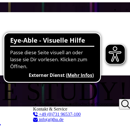
WE STUDY!
Studium
Forschung
Hochschule
Kooperation
Kontakt & Service
+49 (0)731 96537-100
info(at)thu.de