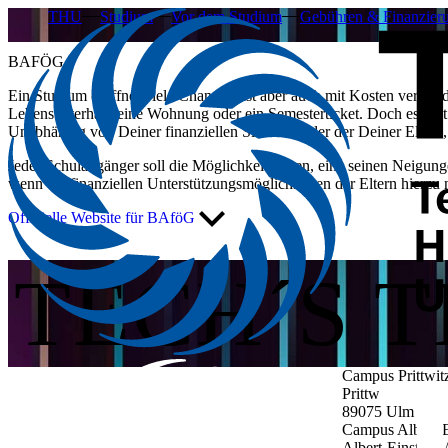
THU
Studium
Vor dem Studium
Gebühren & Finanzier
BAFÖG
Ein Studium eröffnet viele Chancen, ist aber auch mit Kosten verbu
Lebensunterhalt, eine Wohnung oder ein Semesterticket. Doch es gib
Unabhängig von Deiner finanziellen Situation oder der Deiner Eltern,
Jeder Schulabgänger soll die Möglichkeit haben, eine seinen Neigun
wenn die finanziellen Unterstützungsmöglichkeiten der Eltern hierzu 
Offizielle Website für BAföG
TECH´S 
Campus Prittwit
Prittwitzstraße 1
89075
Ulm
Campus Albert-E
Albert-Einstein-