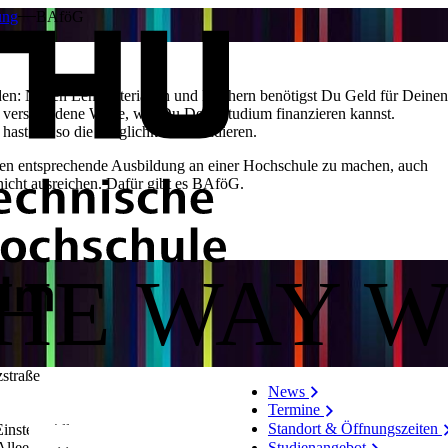
ung
BAföG
nden: Neben Lehrmaterialien und Büchern benötigst Du Geld für Deinen
t verschiedene Wege, wie Du Dein Studium finanzieren kannst.
 hast Du so die Möglichkeit zu studieren.
gen​ entsprechende Ausbildung an einer Hochschule zu machen, auch
nicht ausreichen. Dafür gibt es BAföG.
THE WAY 
zstraße
News
0
Termine
Standort & Öffnungszeiten
instein-Allee
Allee 53/​55
Studienangebot