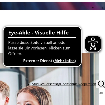
it langjähriger Forschungserfahrung, interdisziplinärer Kompetenz
Infrastruktur in den Instituten und Laboren. Gemeinsam mit
tungen und wissenschaftlichen Institutionen werden innovative
gestellungen bearbeitet und zukunftsweisende Technologien
artnerschaftliche Zusammenarbeit auf Augenhöhe. Die Hochschule
ber für Forschung und Transfer und ist bestrebt, gemeinsam neue Wege
Studium
Forschung
Hochschule
Kooperation
ungs- und Transferformate zu erproben. Durch die enge Vernetzung
ojekte mit gesellschaftlicher und wirtschaftlicher Relevanz, die einen
eiligten schaffen.
kooperationen den Wissenstransfer in beide Richtungen: