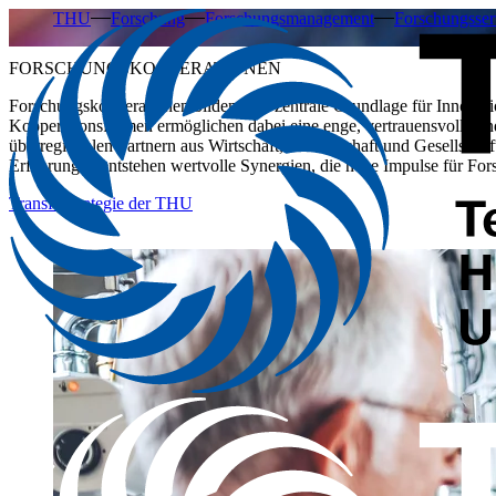
THU
Forschung
Forschungsmanagement
Forschungsser
FORSCHUNGSKOOPERATIONEN
Forschungskooperationen bilden eine zentrale Grundlage für Innovati
Kooperationsformen ermöglichen dabei eine enge, vertrauensvolle un
überregionalen Partnern aus Wirtschaft, Wissenschaft und Gesellscha
Erfahrungen entstehen wertvolle Synergien, die neue Impulse für F
Transferstrategie der THU