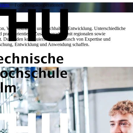
vices
Forschungskooperationen
on, Wissenstransfer und nachhaltige Entwicklung. Unterschiedliche
d praxisorientierte Zusammenarbeit mit regionalen sowie
ft. Durch den kontinuierlichen Austausch von Expertise und
orschung, Entwicklung und Anwendung schaffen.
Die THU unterstützt ihre Partner m
sowie einer modernen technischen 
Unternehmen, öffentlichen Einrich
Lösungen entwickelt, aktuelle Fra
vorangetrieben.
Im Mittelpunkt steht dabei eine p
versteht sich als aktiver Impulsge
zu gehen sowie innovative Forsch
von Theorie und Praxis entstehen Pr
nachhaltigen Mehrwert für alle Bet
Darüber hinaus fördern Forschungs