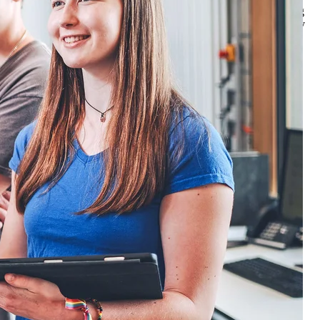
langen schneller in die praktische Anwendung, während gleichzeitig
 Praxis neue Forschungsansätze inspirieren. So trägt die THU aktiv
 Fachkräfte auszubilden und die regionale sowie überregionale
lten.