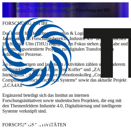
THU
Hochschule
Institute
Institut für Betriebsorganisat…
Forschung am IBL
FORSCHUNG AM IBL
Das Institut für Betriebsorganisation & Logistik (IBL) ist seit vielen
Jahren aktiv im Forschungsbereich „Industrie 4.0“ der Technischen
Hochschule Ulm (THU) engagiert. Im Fokus stehen praxisnahe und
anwendungsorientierte Projekte zur digitalen Transformation
industrieller Prozesse.
Zu den bisherigen und laufenden Aktivitäten zählen unter anderem
die Projekte „Industrie 4.0 aus dem Koffer“ und „ZAFH
Intralogistik“, das kooperative Promotionskolleg „Cognitive
Computing in Socio-Technical Systems“ sowie das aktuelle Projekt
„LCA4All“
Ergänzend beteiligt sich das Institut an internen
Forschungsinitiativen sowie studentischen Projekten, die eng mit
den Themenfeldern Industrie 4.0, Digitalisierung und intelligente
Systeme verknüpft sind.
FORSCHUNGSAKTIVITÄTEN