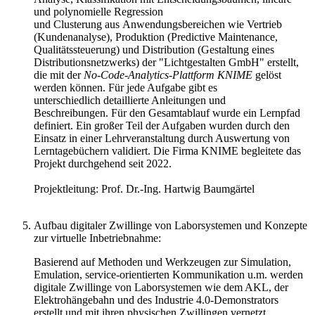
und polynomielle Regression
und Clusterung aus Anwendungsbereichen wie Vertrieb
(Kundenanalyse), Produktion (Predictive Maintenance,
Qualitätssteuerung) und Distribution (Gestaltung eines
Distributionsnetzwerks) der "Lichtgestalten GmbH" erstellt,
die mit der
No-Code-Analytics-Plattform KNIME
gelöst
werden können. Für jede Aufgabe gibt es
unterschiedlich detaillierte Anleitungen und
Beschreibungen. Für den Gesamtablauf wurde ein Lernpfad
definiert. Ein großer Teil der Aufgaben wurden durch den
Einsatz in einer Lehrveranstaltung durch Auswertung von
Lerntagebüchern validiert. Die Firma KNIME begleitete das
Projekt durchgehend seit 2022.
Projektleitung: Prof. Dr.-Ing. Hartwig Baumgärtel
Aufbau digitaler Zwillinge von Laborsystemen und Konzepte
zur virtuelle Inbetriebnahme:
Basierend auf Methoden und Werkzeugen zur Simulation,
Emulation, service-orientierten Kommunikation u.m. werden
digitale Zwillinge von Laborsystemen wie dem AKL, der
Elektrohängebahn und des Industrie 4.0-Demonstrators
erstellt und mit ihren physischen Zwillingen vernetzt.