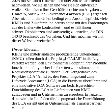
2025 müssen auch Unternehmen über 250 Mitarbeitende
nachweisen, wo sie stehen und wie sie sich entwickeln
wollen: Sie müssen ihre Geschäftsberichte um Angaben zu
Umwelt-, Sozial- und Governance-Faktoren (ESG) ergänzen.
Aber nicht nur die Größe bedingt eine Auskunftspflicht, viele
KMUs sind Zulieferer und bereits heute mit den Forderungen
aus der Lieferkette konfrontiert – und es fällt ihnen
schwer. Ökobilanzen sind aufwendig zu erstellen, die DIN
14040 beschreibt das Vorgehen. Und hier möchten wir mit
dieser Webseite weiterhelfen.
Unsere Mission...
Kleine und mittelständische produzierende Unternehmen
(KMU) sollen durch das Projekt „LCA4All“ in die Lage
versetzt werden, den Environmental Footprint ihrer Produkte
innerhalb umfangreicher Lieferketten zu bestimmen und
Reduktionspotentiale zu finden. Der Kerngedanke des
Projektes LCA4All ist es, den Forschungsstand zum
Lifecycle Assessment (LCA) in die Praxis zu überführen und
eine innovative LCA-Software zur bedarfsgerechten
Durchführung des LCA in Lieferketten von KMU
aufzubauen und in Unternehmen zu erproben. Ergänzend
dazu wird ein Leitfaden für die pragmatische Durchführung
des LCA erstellt und in Unternehmen als Transferpartnern
validiert.