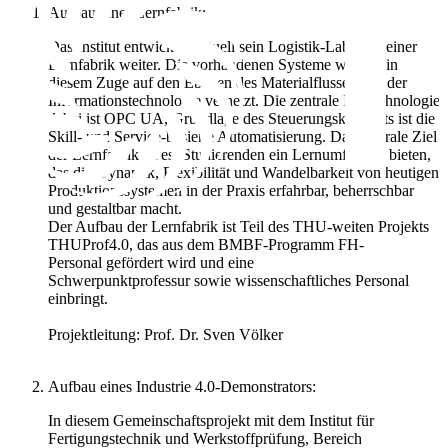
Aufbau einer Lernfabrik:
Das Institut entwickelt aktuell sein Logistik-Labor zu einer
Lernfabrik weiter. Die vorhandenen Systeme werden in
diesem Zuge auf den Ebenen des Materialflusses und der
Informationstechnologie vernetzt. Die zentrale IT-Technologie
dabei ist OPC UA, Grundlage des Steuerungskonzepts ist die
Skill- und Service-basierte Automatisierung. Das zentrale Ziel
der Lernfabrik ist es, Studierenden ein Lernumfeld zu bieten,
das die Dynamik, Flexibilität und Wandelbarkeit von heutigen
Produktionssystemen in der Praxis erfahrbar, beherrschbar
und gestaltbar macht.
Der Aufbau der Lernfabrik ist Teil des THU-weiten Projekts
THUProf4.0, das aus dem BMBF-Programm FH-
Personal gefördert wird und eine
Schwerpunktprofessur sowie wissenschaftliches Personal
einbringt.
Projektleitung: Prof. Dr. Sven Völker
Aufbau eines Industrie 4.0-Demonstrators:
In diesem Gemeinschaftsprojekt mit dem Institut für
Fertigungstechnik und Werkstoffprüfung, Bereich