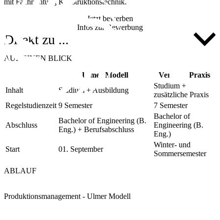
mit Fachrichtung Konstruktionstechnik.
Jetzt bewerben
Infos zur Bewerbung
Direkt zu ...
AUF EINEN BLICK
Ulmer Modell
Vertiefte Praxis
Studium +
Inhalt
Studium + Ausbildung
zusätzliche Praxis
Regelstudienzeit
9 Semester
7 Semester
Bachelor of
Bachelor of Engineering (B.
Abschluss
Engineering (B.
Eng.) + Berufsabschluss
Eng.)
Winter- und
Start
01. September
Sommersemester
ABLAUF
Produktionsmanagement - Ulmer Modell