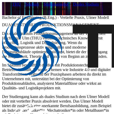
THU
Studium
Studienangebot
Duales Studium
Duales Studium Produktionsmana…
Bachelor of Engineering (B.Eng.) - Vertiefte Praxis, Ulmer Modell
DUALES STUDIUM PRODUKTIONSMANAGEMENT
Das duale Studium Produktionsmanagement an der Technischen
Hochschule Ulm (THU) verbindet technisches Know-how mit
Wirtschaft, Logistik und Digitalisierung. Wenn du
Produktionsprozesse aktiv mitgestalten und moderne
Fertigungsabläufe optimieren möchtest, bietet dir der Studiengang
die Möglichkeit, Theorie und Praxis von Beginn an zu verbinden.
Im Studium beschäftigst du dich mit Produktionstechnik,
Betriebswirtschaft, IT sowie Themen wie Industrie 4.0 und digitaler
Transformation. Während der Praxisphasen arbeitest du direkt im
Unternehmen mit, unterstützt bei der Optimierung von
Produktionsabläufen, analysierst Materialflüsse oder wirkst an
Qualitäts- und Logistikprojekten mit.
Der Studiengang kann als duales Studium nach dem Ulmer Modell
oder mit vertiefter Praxis absolviert werden. Das Ulmer Modell
bietet dir zusätzlich eine anerkannte Berufsausbildung, zum Beispiel
als Industriemechaniker*in, Mechatroniker*in oder Metallbauer*in