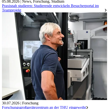
05.08.2026
|
News
,
Forschung
,
Studium
Praxisnah studieren: Studierende entwickeln Besucherportal im
Teamprojekt
30.07.2026
|
Forschung
Forschungsgroßgerätezentrum an der THU eingeweiht