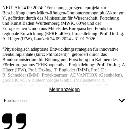
NEU!
Ab 24.09.2024: "Forschungsgroßgeräteprojekt zur
Beschaffung eines Mikro-Röntgen-Computertomograph (Akronym:
)", gefördert durch das Ministerium für Wissenschaft, Forschung
und Kunst Baden-Württemberg (MWK, 60%) und der
Europäischen Union aus Mittels des Europäischen Fonds für
regionale Entwicklung (EFRE, 40%), Projektleitung:
Prof. Dr.-Ing.
A. Häger (IFW)
, Laufzeit 24.09.2024 - 31.01.2026
"Physiologisch adaptierte Entwicklungsstrategien für innovative
Dentalimplantate (kurz:
PhInoDent
)", gefördert durch das
Bundesministerium für Bildung und Forschung im Rahmen des
Förderprogramms "FHKooperativ", Projektleitung:
Prof. Dr.-Ing. A.
Häger (IFW)
, Prof. Dr.-Ing. T. Engleder (IMM), Prof. Dr.
R. Schneider (IMM), Projektpartner: ADVANTIQX (Gersthofen),
goodBIONICS Biotechnologie GmbH (Mauerstetten) &
Universitätsklinikum Ulm, Laufzeit 01.10.2023 - 30.09.2027
Mehr anzeigen
"Grundlegende Untersuchungen zur in-situ-Legierungsbildung
individuell angepasster Al-Legierungen mittels Zusatzdraht
Publikationen
unterstütztem, additivem MSG-Schweißen unter besonderer
Berücksichtigung der Prozess-Werkstoff-Interaktion (kurz:
AddAlProd
)", gefördert durch das Bundesministerium für Wirtschaft
und Klimaschutz (BMWK) im Rahmen des Förderprogramms
"ZIM", Projektleitung:
Prof. Dr.-Ing. Karsten Günther (IFW)
,