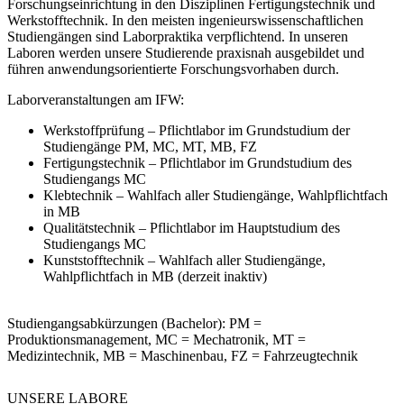
Forschungseinrichtung in den Disziplinen Fertigungstechnik und
Verschleißschutzlegierungen (kurz:
AntiAbrasive
)", gefördert durch
Werkstofftechnik. In den meisten ingenieurswissenschaftlichen
das Bundesministerium für Wirtschaft und Klimaschutz (BMWK)
Studiengängen sind Laborpraktika verpflichtend. In unseren
im Rahmen des Förderprogramms "ZIM", Projektleitung:
Prof. Dr.-
Laboren werden unsere Studierende praxisnah ausgebildet und
Ing. Karsten Günther (IFW)
, Projektpartner: Unternehmen, Laufzeit
führen anwendungsorientierte Forschungsvorhaben durch.
01.10.2021 - 31.07.2024
Laborveranstaltungen am IFW:
Werkstoffprüfung – Pflichtlabor im Grundstudium der
Studiengänge PM, MC, MT, MB, FZ
Fertigungstechnik – Pflichtlabor im Grundstudium des
Studiengangs MC
Klebtechnik – Wahlfach aller Studiengänge, Wahlpflichtfach
in MB
Qualitätstechnik – Pflichtlabor im Hauptstudium des
Studiengangs MC
Kunststofftechnik – Wahlfach aller Studiengänge,
Wahlpflichtfach in MB (derzeit inaktiv)
Studiengangsabkürzungen (Bachelor):
PM =
Produktionsmanagement, MC = Mechatronik, MT =
Medizintechnik, MB = Maschinenbau, FZ = Fahrzeugtechnik
UNSERE
LABORE