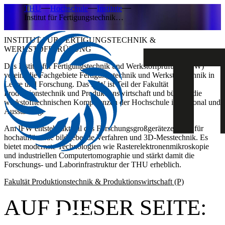
THU
Hochschule
Institute
Institut für Fertigungstechnik…
INSTITUT FÜR FERTIGUNGSTECHNIK &
WERKSTOFFPRÜFUNG
Das Institut für Fertigungstechnik und Werkstoffprüfung (IFW)
vereint die Fachgebiete Fertigungstechnik und Werkstofftechnik in
Lehre und Forschung. Das IFW ist Teil der Fakultät
Produktionstechnik und Produktionswirtschaft und bündelt die
werkstofftechnischen Kompetenzen der Hochschule in Personal und
Ausstattung.
Am IFW entsteht aktuell das
Forschungsgroßgerätezentrum für
hochauflösende bildgebende Verfahren und 3D-Messtechnik
. Es
bietet modernste Technologien wie Rasterelektronenmikroskopie
und industriellen Computertomographie und stärkt damit die
Forschungs- und Laborinfrastruktur der THU erheblich.
Fakultät Produktionstechnik & Produktionswirtschaft (P)
AUF DIESER SEITE: