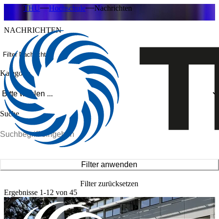
THU
Hochschule
Nachrichten
NACHRICHTEN
Filter Nachrichten
Kategorie
Suche
Filter anwenden
Filter zurücksetzen
Ergebnisse 1-12 von 45