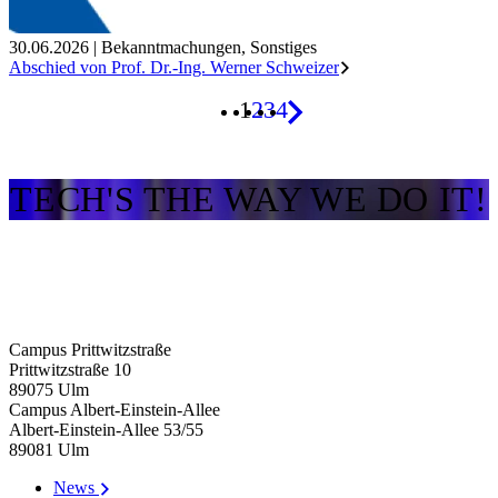
30.06.2026
|
Bekanntmachungen
,
Sonstiges
Abschied von Prof. Dr.-Ing. Werner Schweizer
1
2
3
4
TECH'S THE WAY WE DO IT!
Campus Prittwitzstraße
Prittwitzstraße 10
89075
Ulm
Campus Albert-Einstein-Allee
Albert-Einstein-Allee 53/​55
89081
Ulm
News