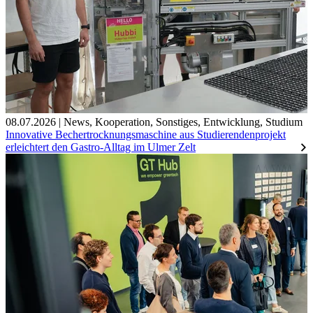
08.07.2026
|
News
,
Kooperation
,
Sonstiges
,
Entwicklung
,
Studium
Innovative Bechertrocknungsmaschine aus Studierendenprojekt
erleichtert den Gastro-Alltag im Ulmer Zelt