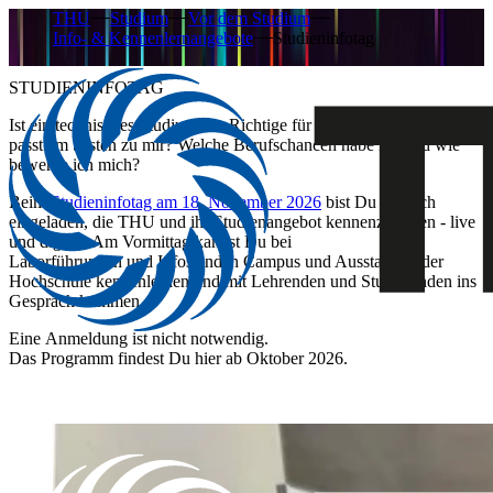
THU
Studium
Vor dem Studium
Info- & Kennenlernangebote
Studieninfotag
STUDIENINFOTAG
​​​​​​​​​​​​​​​​​​​​​​​​​​​​​​​​​​​​​​​​​​​​​​​​​​​​​​​​​​​​​​​​​​​​Ist ein technisches Studium das Richtige für mich? Welches Fach
passt am besten zu mir? Welche Berufschancen habe ich und wie
bewerbe ich mich?
Beim
Studieninfotag am 18. November 2026
bist Du herzlich
eingeladen, die THU und ihr Studienangebot kennenzulernen - live
und digital. Am Vormittag kannst Du bei
Laborführungen und Infoständen Campus und Ausstattung der
Hochschule kennenlernen und mit Lehrenden und Studierenden ins
Gespräch kommen.
Eine ​Anmeldung ist nicht notwendig.​
Das Programm findest Du hier ab Oktober 2026.