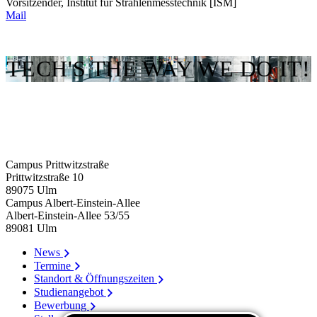
Vorsitzender, Institut für Strahlenmesstechnik [ISM]
Mail
TECH'S THE WAY WE DO IT!
Campus Prittwitzstraße
Prittwitzstraße 10
89075
Ulm
Campus Albert-Einstein-Allee
Albert-Einstein-Allee 53/​55
89081
Ulm
News
Termine
Standort & Öffnungszeiten
Studienangebot
Bewerbung