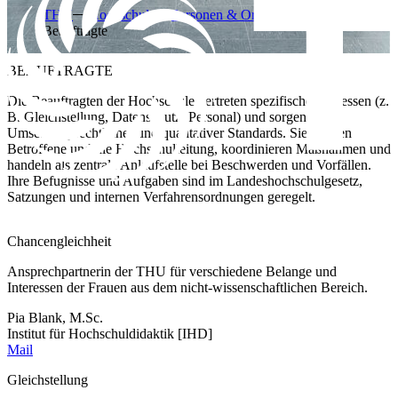
THU
Hochschule
Personen & Organisation
Beauftragte
BEAUFTRAGTE
Die Beauftragten der Hochschule vertreten spezifische Interessen (z.
B. Gleichstellung, Datenschutz, Personal) und sorgen für
Umsetzung rechtlicher und qualitativer Standards. Sie beraten
Betroffene und die Hochschulleitung, koordinieren Maßnahmen und
handeln als zentrale Anlaufstelle bei Beschwerden und Vorfällen.
Ihre Befugnisse und Aufgaben sind im Landeshochschulgesetz,
Satzungen und internen Verfahrensordnungen geregelt.
Chancengleichheit
Ansprechpartnerin der THU für verschiedene Belange und
Interessen der Frauen aus dem nicht-wissenschaftlichen Bereich.
Pia Blank, M.Sc.
Institut für Hochschuldidaktik [IHD]
Mail
Gleichstellung