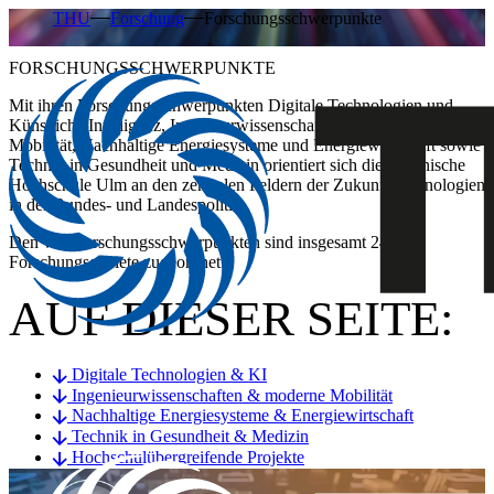
THU
Forschung
Forschungsschwerpunkte
FORSCHUNGSSCHWERPUNKTE
Mit ihren Forschungsschwerpunkten
Digitale Technologien und
Künstliche Intelligenz, Ingenieurwissenschaften und moderne
Mobilität, Nachhaltige Energiesysteme und Energiewirtschaft sowie
Technik in Gesundheit und Medizin
orientiert sich die Technische
Hochschule Ulm an den zentralen Feldern der Zukunftstechnologien
in der Bundes- und Landespolitik.
Den vier Forschungsschwerpunkten sind insgesamt 24
Forschungsgebiete zugeordnet.
AUF DIESER SEITE:
Digitale Technologien & KI
Ingenieurwissenschaften & moderne Mobilität
Nachhaltige Energiesysteme & Energiewirtschaft
Technik in Gesundheit & Medizin
Hochschulübergreifende Projekte