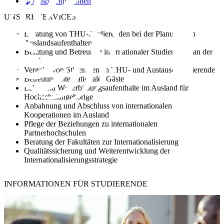
Ansprechpersonen
UNSERE
SERVICES
Beratung von THU-Studierenden bei der Planung von
Auslandsaufenthalten
Beratung und Betreuung internationaler Studierender an der
THU
Vergabe von Stipendien an THU- und Austauschstudierende
Betreuung internationaler Gäste
Lehr- und Weiterbildungsaufenthalte im Ausland für
Hochschulangehörige
Anbahnung und Abschluss von internationalen
Kooperationen im Ausland
Pflege der Beziehungen zu internationalen
Partnerhochschulen
Beratung der Fakultäten zur Internationalisierung
Qualitätssicherung und Weiterentwicklung der
Internationalisierungsstrategie
INFORMATIONEN FÜR
STUDIERENDE