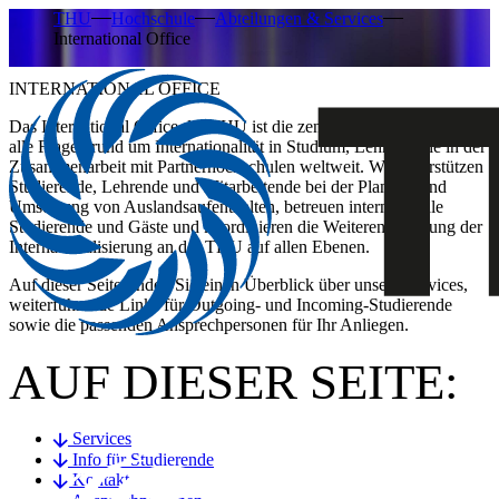
THU
Hochschule
Abteilungen & Services
International Office
INTERNATIONAL OFFICE
Das International Office der THU ist die zentrale Anlaufstelle für
alle Fragen rund um Internationalität in Studium, Lehre sowie in der
Zusammenarbeit mit Partnerhochschulen weltweit. Wir unterstützen
Studierende, Lehrende und Mitarbeitende bei der Planung und
Umsetzung von Auslandsaufenthalten, betreuen internationale
Studierende und Gäste und koordinieren die Weiterentwicklung der
Internationalisierung an der THU auf allen Ebenen.
Auf dieser Seite finden Sie einen Überblick über unsere Services,
weiterführende Links für Outgoing- und Incoming-Studierende
sowie die passenden Ansprechpersonen für Ihr Anliegen.
AUF DIESER SEITE:
Services
Info für Studierende
Kontakt