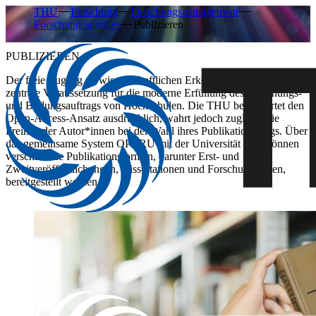
THU
Forschung
Forschungsmanagement
Forschungsservices
Publizieren
PUBLIZIEREN
Der freie Zugang zu wissenschaftlichen Erkenntnissen gilt als
zentrale Voraussetzung für die moderne Erfüllung des Forschungs-
und Bildungsauftrags von Hochschulen. Die THU befürwortet den
Open-Access-Ansatz ausdrücklich, wahrt jedoch zugleich die
Freiheit der Autor*innen bei der Wahl ihres Publikationswegs. Über
das gemeinsame System OPARU mit der Universität Ulm können
verschiedene Publikationsformen, darunter Erst- und
Zweitveröffentlichungen, Dissertationen und Forschungsdaten,
bereitgestellt werden.