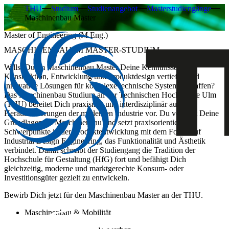
THU
Studium
Studienangebot
Masterstudiengänge
Maschinenbau Master
Master of Engineering (M.Eng.)
MASCHINENBAU IM MASTER-STUDIUM
Willst Du im Maschinenbau Master Deine Kenntnisse in
Konstruktion, Entwicklung und Produktdesign vertiefen und
innovative Lösungen für komplexe technische Systeme schaffen?
Das Maschinenbau Studium an der Technischen Hochschule Ulm
(THU) bereitet Dich praxisnah und interdisziplinär auf die
Herausforderungen der modernen Industrie vor. Du vertiefst Deine
Grundlagen im Maschinenbau und setzt praxisorientierte
Schwerpunkte in der Produktentwicklung mit dem Fokus auf
Industrial Design Engineering, das Funktionalität und Ästhetik
verbindet. Damit schreibt der Studiengang die Tradition der
Hochschule für Gestaltung (HfG) fort und befähigt Dich
gleichzeitig, moderne und marktgerechte Konsum- oder
Investitionsgüter gezielt zu entwickeln.
Bewirb Dich jetzt für den Maschinenbau Master an der THU.
Maschinenbau & Mobilität