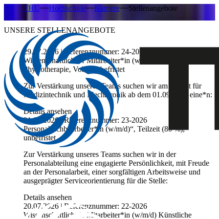
THU
Hochschule
Karriere
Stellenangebote
UNSERE STELLENANGEBOTE
29.07.2026 | Referenznummer: 24-2026
Wissenschaftliche*r Mitarbeiter*in (w/m/d) im Studiengang
Physiotherapie, Vollzeit, befristet
Zur Verstärkung unseres Teams suchen wir am
Institut für
Medizintechnik und Mechatronik
ab dem 01.09.2026 eine*n:
Details ansehen
21.07.2026 | Referenznummer: 23-2026
Personalsachbearbeiter*in (w/m/d)“, Teilzeit (80 %),
unbefristet
Zur Verstärkung unseres Teams suchen wir in der
Personalabteilung eine engagierte Persönlichkeit, mit Freude
an der Personalarbeit, einer sorgfältigen Arbeitsweise und
ausgeprägter Serviceorientierung für die Stelle:
Details ansehen
20.07.2026 | Referenznummer: 22-2026
Wissenschaftliche*r Mitarbeiter*in (w/m/d) Künstliche