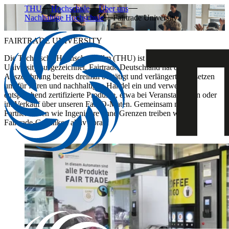
THU
Hochschule
Über uns
Nachhaltige Hochschule
Fairtrade University
FAIRTRADE UNIVERSITY
Die Technische Hochschule Ulm (THU) ist seit 2019 als Fairtrade
University ausgezeichnet. Fairtrade Deutschland hat diese
Auszeichnung bereits dreimal bestätigt und verlängert. Wir setzen
uns für fairen und nachhaltigen Handel ein und verwenden
entsprechend zertifizierte Produkte, etwa bei Veranstaltungen oder
im Verkauf über unseren Fair-O-Maten. Gemeinsam mit
Partner*innen wie Ingenieure ohne Grenzen treiben wir den
Fairtrade-Gedanken aktiv voran.