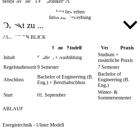
beispielsweise als Elektroniker*in.
Jetzt bewerben
Infos zur Bewerbung
Direkt zu ...
AUF EINEN BLICK
Ulmer Modell
Vertiefte Praxis
Studium +
Inhalt
Studium + Ausbildung
zusätzliche Praxis
Regelstudienzeit
9 Semester
7 Semester
Bachelor of
Bachelor of Engineering (B.
Abschluss
Engineering (B.
Eng.) + Berufsabschluss
Eng.)
Winter- &
Start
01. September
Sommersemester
ABLAUF
Energietechnik - Ulmer Modell