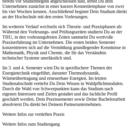
bereits vor Studienbeginn abgeschlossen hast, lernst Du dein
Unternehmen zunächst in einer kurzen Kennenlernphase von zwei
bis vier Wochen kennen. Anschließend beginnt Dein Studium direkt
an der Hochschule mit den ersten Vorlesungen.
Im weiteren Verlauf wechseln sich Theorie- und Praxisphasen ab:
Während den Vorlesungs- und Prüfungszeiten studierst Du an der
THU, in den vorlesungsfreien Zeiten sammelst Du wertvolle
Praxiserfahrung im Unternehmen. Die ersten beiden Semester
konzentrieren sich auf die Vermittlung grundlegender Kenntnisse in
Mathematik, Physik und Chemie, die für das Verständnis
technischer Systeme unerlässlich sind.
Im 3. und 4. Semester wirst Du in spezifischere Themen der
Energietechnik eingeführt, darunter Thermodynamik,
Wärmeübertragung und erneuerbare Energien. Im letzten
Studienabschnitt vertiefst Du Dein Wissen in Wahlpflichtmodulen.
Durch die​​​ Wahl von Schwerpunkten kann das Studium nach
eigenen Interessen und Zielen gestaltet und das fachliche Profil
geschärft werden. Dein Praxissemester sowie Deine Bachelorarbeit
absolvierst Du direkt bei Deinem Partnerunternehmen.
Weitere Infos zur vertieften Praxis
Weitere Infos zum Studiengang