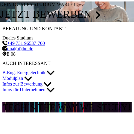
DEIN DUALES STUDIUM WARTET!
JETZT BEWERBEN
BERATUNG UND KONTAKT
Duales Studium
+49 731 96537-700
dual(at)thu.de
E 08
AUCH INTERESSANT
B.Eng. Energietechnik
Modulplan
Infos zur Bewerbung
Infos für Unternehmen
TECH´S THE WAY WE STUDY!