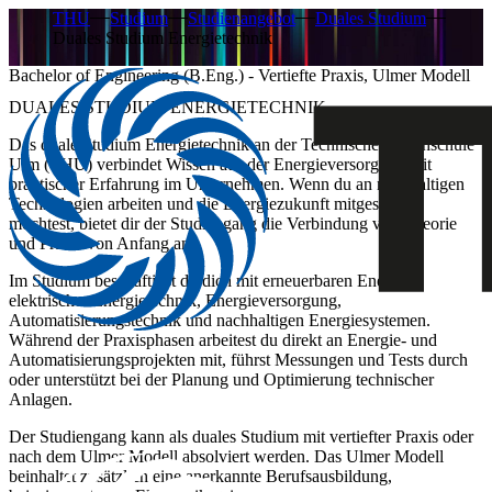
THU
Studium
Studienangebot
Duales Studium
Duales Studium Energietechnik
Bachelor of Engineering (B.Eng.) - Vertiefte Praxis, Ulmer Modell
DUALES STUDIUM ENERGIETECHNIK
Das duale Studium Energietechnik an der Technischen Hochschule
Ulm (THU) verbindet Wissen aus der Energieversorgung mit
praktischer Erfahrung im Unternehmen. Wenn du an nachhaltigen
Technologien arbeiten und die Energiezukunft mitgestalten
möchtest, bietet dir der Studiengang die Verbindung von Theorie
und Praxis von Anfang an.
Im Studium beschäftigst du dich mit erneuerbaren Energien,
elektrischer Energietechnik, Energieversorgung,
Automatisierungstechnik und nachhaltigen Energiesystemen.
Während der Praxisphasen arbeitest du direkt an Energie- und
Automatisierungsprojekten mit, führst Messungen und Tests durch
oder unterstützt bei der Planung und Optimierung technischer
Anlagen.
Der Studiengang kann als duales Studium mit vertiefter Praxis oder
nach dem Ulmer Modell absolviert werden. Das Ulmer Modell
beinhaltet zusätzlich eine anerkannte Berufsausbildung,