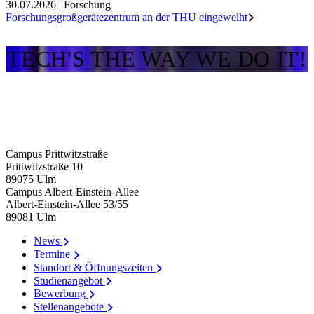
30.07.2026
|
Forschung
Forschungsgroßgerätezentrum an der THU eingeweiht
TECH'S THE WAY WE DO IT!
Campus Prittwitzstraße
Prittwitzstraße 10
89075
Ulm
Campus Albert-Einstein-Allee
Albert-Einstein-Allee 53/​55
89081
Ulm
News
Termine
Standort & Öffnungszeiten
Studienangebot
Bewerbung
Stellenangebote