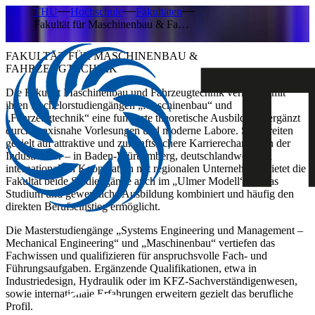
THU
Hochschule
Fakultäten
Fakultät für Maschinenbau & Fa…
FAKULTÄT FÜR MASCHINENBAU &
FAHRZEUGTECHNIK
Die Fakultät Maschinenbau und Fahrzeugtechnik vermittelt mit
ihren Bachelorstudiengängen „Maschinenbau“ und
„Fahrzeugtechnik“ eine fundierte theoretische Ausbildung, ergänzt
durch praxisnahe Vorlesungen und moderne Labore. Sie bereiten
gezielt auf attraktive und zukunftssichere Karrierechancen in der
Industrie vor – in Baden-Württemberg, deutschlandweit und
international. In Kooperation mit regionalen Unternehmen bietet die
Fakultät beide Studiengänge auch im „Ulmer Modell“ an, das
Studium und gewerbliche Ausbildung kombiniert und häufig den
direkten Berufseinstieg ermöglicht.
Die Masterstudiengänge „Systems Engineering und Management –
Mechanical Engineering“ und „Maschinenbau“ vertiefen das
Fachwissen und qualifizieren für anspruchsvolle Fach- und
Führungsaufgaben. Ergänzende Qualifikationen, etwa in
Industriedesign, Hydraulik oder im KFZ-Sachverständigenwesen,
sowie internationale Erfahrungen erweitern gezielt das berufliche
Profil.