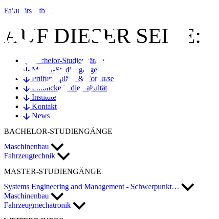
Fakultätsleitbild
AUF DIESER SEITE:
Bachelor-Studiengänge
Master-Studiengänge
Prüfungspläne & Vorkurse
Einblicke in die Fakultät
Institute
Kontakt
News
BACHELOR
-STUDIENGÄNGE
Maschinenbau
Fahrzeugtechnik
MASTER
-STUDIENGÄNGE
Systems Engineering and Management - Schwerpunkt…
Maschinenbau
Fahrzeugmechatronik