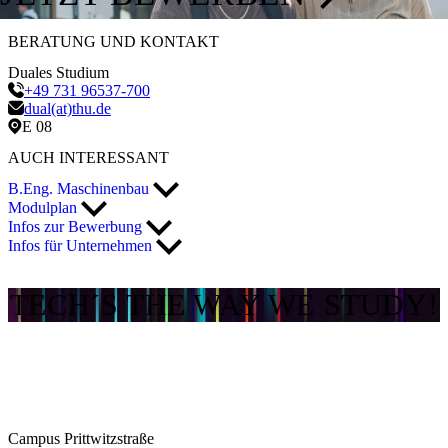
BERATUNG UND KONTAKT
Duales Studium
+49 731 96537-700
dual(at)thu.de
E 08
AUCH INTERESSANT
B.Eng. Maschinenbau
Modulplan
Infos zur Bewerbung
Infos für Unternehmen
TECH´S THE WAY WE STUDY!
Campus Prittwitzstraße