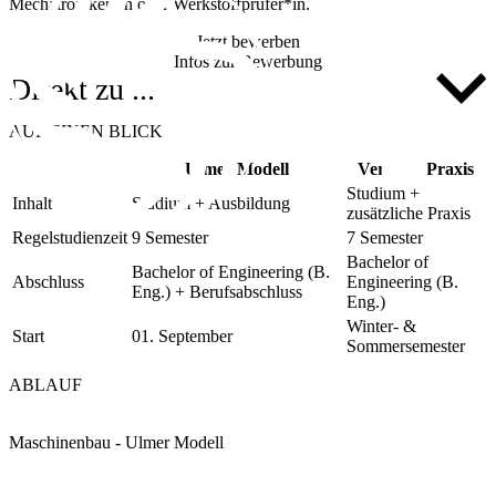
Mechatroniker*in oder Werkstoffprüfer*in.
Jetzt bewerben
Infos zur Bewerbung
Direkt zu ...
AUF EINEN BLICK
Ulmer Modell
Vertiefte Praxis
Studium +
Inhalt
Studium + Ausbildung
zusätzliche Praxis
Regelstudienzeit
9 Semester
7 Semester
Bachelor of
Bachelor of Engineering (B.
Abschluss
Engineering (B.
Eng.) + Berufsabschluss
Eng.)
Winter- &
Start
01. September
Sommersemester
ABLAUF
Maschinenbau - Ulmer Modell