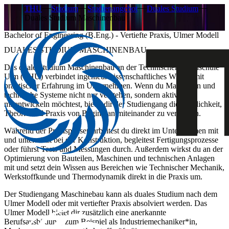
THU
Studium
Studienangebot
Duales Studium
Duales Studium Maschinenbau
Bachelor of Engineering (B.Eng.) - Vertiefte Praxis, Ulmer Modell
DUALES STUDIUM MASCHINENBAU
Das duale Studium Maschinenbau an der Technischen Hochschule
Ulm (THU) verbindet ingenieurwissenschaftliches Wissen mit
praktischer Erfahrung im Unternehmen. Wenn du Maschinen und
technische Systeme nicht nur verstehen, sondern aktiv
mitentwickeln möchtest, bietet dir der Studiengang die Möglichkeit,
Theorie und Praxis von Beginn an miteinander zu verbinden.
Während der Praxisphasen arbeitest du direkt im Unternehmen mit
und unterstützt bei der Konstruktion, begleitest Fertigungsprozesse
oder führst Tests und Messungen durch. Außerdem wirkst du an der
Optimierung von Bauteilen, Maschinen und technischen Anlagen
mit und setzt dein Wissen aus Bereichen wie Technischer Mechanik,
Werkstoffkunde und Thermodynamik direkt in die Praxis um.
Der Studiengang Maschinebau kann als duales Studium nach dem
Ulmer Modell oder mit vertiefter Praxis absolviert werden. Das
Ulmer Modell bietet dir zusätzlich eine anerkannte
Berufsausbildung, zum Beispiel als Industriemechaniker*in,