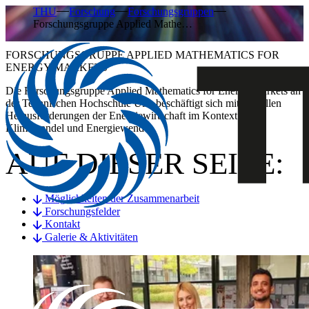
THU
Forschung
Forschungsgruppen
Forschungsgruppe Applied Mathe…
FORSCHUNGSGRUPPE APPLIED MATHEMATICS FOR
ENERGY MARKETS
Die Forschungsgruppe
Applied Mathematics for Energy Markets
an
der Technischen Hochschule Ulm beschäftigt sich mit aktuellen
Herausforderungen der Energiewirtschaft im Kontext von
Klimawandel und Energiewende.
AUF DIESER SEITE:
Möglichkeiten der Zusammenarbeit
Forschungsfelder
Kontakt
Galerie & Aktivitäten