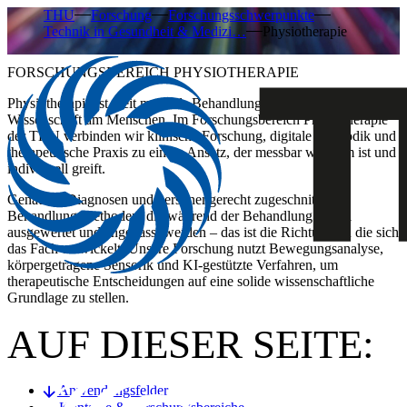
THU
Forschung
Forschungsschwerpunkte
Technik in Gesundheit & Medizi…
Physiotherapie
FORSCHUNGSBEREICH PHYSIOTHERAPIE
Physiotherapie ist weit mehr als Behandlung – sie ist angewandte
Wissenschaft am Menschen. Im Forschungsbereich Physiotherapie
der THU verbinden wir klinische Forschung, digitale Methodik und
therapeutische Praxis zu einem Ansatz, der messbar wirksam ist und
individuell greift.
Genauere Diagnosen und personengerecht zugeschnittene
Behandlungsmethoden, die während der Behandlung digital
ausgewertet und angepasst werden – das ist die Richtung, in die sich
das Fach entwickelt. Unsere Forschung nutzt Bewegungsanalyse,
körpergetragene Sensorik und KI-gestützte Verfahren, um
therapeutische Entscheidungen auf eine solide wissenschaftliche
Grundlage zu stellen.
AUF DIESER SEITE:
Anwendungsfelder