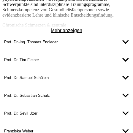
Schwerpunkte sind interdisziplinäre Trainingsprogramme,
Schmerzkompetenz von Gesundheitsfachpersonen sowie
evidenzbasierte Lehre und klinische Entscheidungsfindung.
Chronische Schmerzen & zentrale
Schmerzverarbeitungsmechanismen:
Mehr anzeigen
Erforschung zentraler Schmerzverarbeitungsmechanismen bei
chronischen muskuloskelettalen Schmerzen, insbesondere bei
Prof. Dr.-Ing. Thomas Engleder
Whiplash-assoziierten Beschwerden und chronischen
Rückenschmerzen. Ein besonderer Fokus liegt auf zentraler
Sensibilisierung, sensorimotorischen Prozessen und
Prof. Dr. Tim Fleiner
neurophysiologischen Anpassungsmechanismen.
ORCID
:
ORCID – Margot De Kooning
Prof. Dr. Samuel Schülein
ResearchGate
:
https://www.researchgate.net/profile/Margot-De-
Kooning?ev=hdr_xprf
Prof. Dr. Sebastian Schulz
Pain In Motion
international research
consortium:
https://paininmotion.be/
Professorin Dr. Margot De Kooning
Prof. Dr. Sevil Üzer
Professorin
Fakultät Mechatronik und Medizintechnik
+49 731 96537-727
Franziska Weber