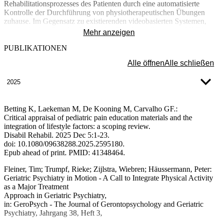
Rehabilitationsprozesses des Patienten durch eine automatisierte
Kontrolle der Durchführung von physiotherapeutischen Übungen
zuhause. Im Gegensatz zu existierenden videobasierten Systemen,
werden in dem Projekt „MyPhysio“ Druckverteilungen und IMU-
Mehr anzeigen
Daten während der Übungsdurchführung mit Hilfe spezifisch
angepasster maschineller Lernverfahren ausgewertet. Zusätzlich soll
PUBLIKATIONEN
eine einfache Anpassung der vortrainierten Netze an individuelle
Alle öffnen
Alle schließen
Pathologien ermöglicht werden.
2025
Betting K, Laekeman M, De Kooning M, Carvalho GF.:
Critical appraisal of pediatric pain education materials and the
integration of lifestyle factors: a scoping review.
Disabil Rehabil. 2025 Dec 5:1-23.
doi: 10.1080/09638288.2025.2595180.
Epub ahead of print. PMID: 41348464.
Fleiner, Tim; Trumpf, Rieke; Zijlstra, Wiebren; Häussermann, Peter:
Geriatric Psychiatry in Motion - A Call to Integrate Physical Activity
as a Major Treatment
Approach in Geriatric Psychiatry,
in: GeroPsych - The Journal of Gerontopsychology and Geriatric
Psychiatry, Jahrgang 38, Heft 3,