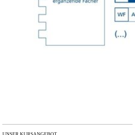
Der Schutz Ihrer Daten ist uns wichtig. Erst wenn Sie hier kli
erlauben Sie uns, Daten von Dritt-Anbieter-Servern zu lade
UNSER
KURSANGEBOT