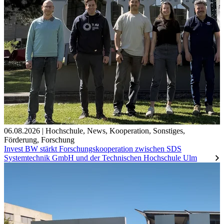
06.08.2026
|
Hochschule
,
News
,
Kooperation
,
Sonstiges
,
Förderung
,
Forschung
Invest BW stärkt Forschungskooperation zwischen SDS
Systemtechnik GmbH und der Technischen Hochschule Ulm