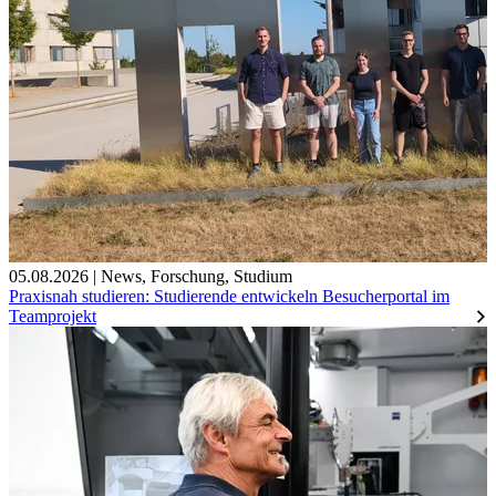
05.08.2026
|
News
,
Forschung
,
Studium
Praxisnah studieren: Studierende entwickeln Besucherportal im
Teamprojekt