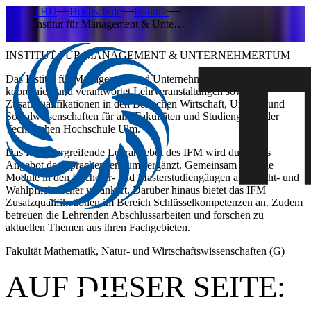
THU
Hochschule
Institute
Institut für Management & Unte…
INSTITUT FÜR MANAGEMENT & UNTERNEHMERTUM
Das Institut für Management und Unternehmertum (IFM)
koordiniert und verantwortet Lehrveranstaltungen sowie
Zusatzqualifikationen in den Bereichen Wirtschaft, Umwelt und
Sozialwissenschaften für alle Fakultäten und Studiengänge der
Technischen Hochschule Ulm.
Das fachübergreifende Lehrangebot des IFM wird durch das
Angebot des Sprachenzentrums ergänzt. Gemeinsam sind die
Module in den Bachelor- und Masterstudiengängen als Pflicht- und
Wahlpflichtfächer verankert. Darüber hinaus bietet das IFM
Zusatzqualifikationen im Bereich Schlüsselkompetenzen an. Zudem
betreuen die Lehrenden Abschlussarbeiten und forschen zu
aktuellen Themen aus ihren Fachgebieten.
Fakultät Mathematik, Natur- und Wirtschaftswissenschaften (G)
AUF DIESER SEITE: