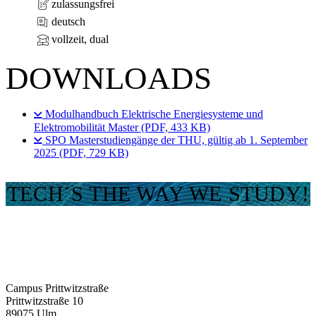
zulassungsfrei
deutsch
vollzeit, dual
DOWNLOADS
Modulhandbuch Elektrische Energiesysteme und
Elektromobilität Master (PDF, 433 KB)
SPO Masterstudiengänge der THU, gültig ab 1. September
2025 (PDF, 729 KB)
TECH´S THE WAY WE STUDY!
Campus Prittwitzstraße
Prittwitzstraße 10
89075
Ulm