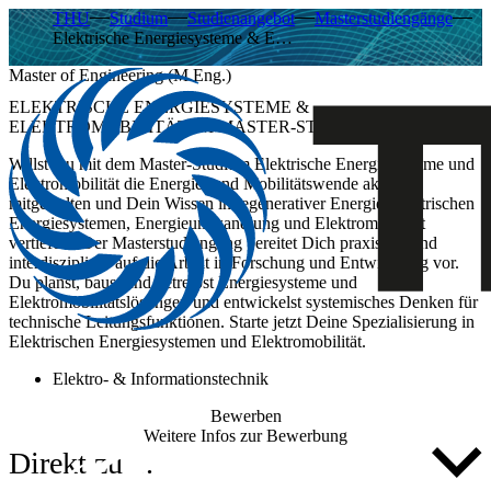
THU
Studium
Studienangebot
Masterstudiengänge
Elektrische Energiesysteme & E…
Master of Engineering (M.Eng.)
ELEKTRISCHE ENERGIESYSTEME &
ELEKTROMOBILITÄT IM MASTER-STUDIUM
Willst Du mit dem Master-Studium Elektrische Energiesysteme und
Elektromobilität die Energie- und Mobilitätswende aktiv
mitgestalten und Dein Wissen in regenerativer Energie, elektrischen
Energiesystemen, Energieumwandlung und Elektromobilität
vertiefen? Der Masterstudiengang bereitet Dich praxisnah und
interdisziplinär auf die Arbeit in Forschung und Entwicklung vor.
Du planst, baust und betreibst Energiesysteme und
Elektromobilitätslösungen und entwickelst systemisches Denken für
technische Leitungsfunktionen. Starte jetzt Deine Spezialisierung in
Elektrischen Energiesystemen und Elektromobilität.
Elektro- & Informationstechnik
Bewerben
Weitere Infos zur Bewerbung
Direkt zu ...