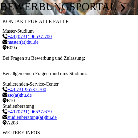
BEWERBUNGSPORTAL
KONTAKT FÜR ALLE FÄLLE
Master-Studium
+49 (0731) 96537-700
master(at)thu.de
E09a
Bei Fragen zu Bewerbung und Zulassung:
Bei allgemeinen Fragen rund ums Studium:
Studierenden-Service-Center
+49 731 96537-700
ssc(at)thu.de
E10
Studienberatung
+49 (0731) 96537-679
studienberatung(at)thu.de
A208
WEITERE INFOS