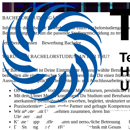
THU
Studium
Studienangebot
Bachelorstudiengänge
BACHELORSTUDIENGÄNGE
Informiere dich über die Bewerbung für einen Bachelorstudiengang
Beratungsangebote, um die passende Studienentscheidung zu treffen.
Jetzt beraten lassen
Bewerbung Bachelor
WARUM EIN BACHELORSTUDIUM AN DER THU?
Der Bachelor-Grad ist Deine Eintrittskarte für ausgewählte Berufe o
beinhalten alle ein praktisches Studiensemester, das Dir einen frühzei
Auswahl von Wahlpflichtfächern, Studien- und Abschlussarbeiten, Sp
Ob mit oder ohne Vorkenntnisse:
Mit Vorkursen, persönlicher 
Mit dem Ulmer Modell kombinierst Du
Studium und Berufsaus
anerkannten Berufsabschluss erwerben, begleitet, strukturiert u
Praxisorientierte Lehre, starke Partner
und gefragte Kompetenzen
Wir arbeiten mit Unternehmen zusammen, deren Innovationen in
Ulm heraus auf.
Kleine Gruppen, offene Türen
und persönliche Betreuung mach
Die Studiengänge der THU verbinden
Technik mit Gesundheit,