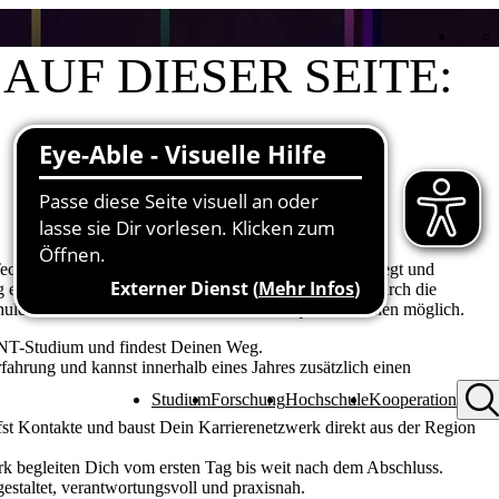
AUF DIESER SEITE:
Gründe für ein THU Studium
Bachelorstudiengänge
echnischen Hochschule Ulm sind inhaltlich breit angelegt und
ng entsprechend Deiner Fähigkeiten und Interessen ist durch die
chulen sowie durch den Erwerb von Zusatzqualifikationen möglich.
MINT-Studium und findest Deinen Weg.
rfahrung und kannst innerhalb eines Jahres zusätzlich einen
Studium
Forschung
Hochschule
Kooperation
fst Kontakte und baust Dein
Karrierenetzwerk
direkt aus der Region
 begleiten Dich vom ersten Tag bis weit nach dem Abschluss.
estaltet, verantwortungsvoll und praxisnah.