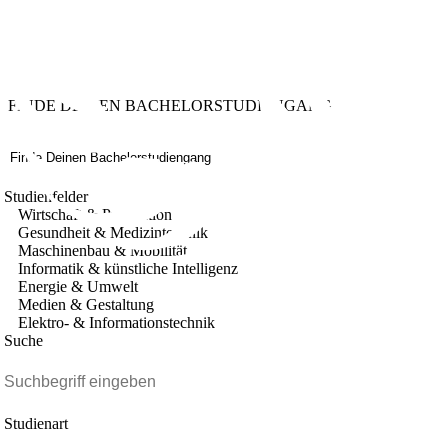
FINDE DEINEN BACHELORSTUDIENGANG
Finde Deinen Bachelorstudiengang
Studienfelder
Wirtschaft & Produktion
Gesundheit & Medizintechnik
Maschinenbau & Mobilität
Informatik & künstliche Intelligenz
Energie & Umwelt
Medien & Gestaltung
Elektro- & Informationstechnik
Suche
Studienart