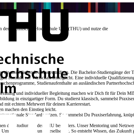
 an der Technischen Hochschule Ulm (THU) und nutze die
der ein anschließendes Masterstudium. Die Bachelor-Studiengänge der T
tigen Kontakt zur Wirtschaft ermöglicht. Eine individuelle Qualifizieru
rachenprogramme​​​, Studienaufenthalte an ausländischen Partnerhochs
Beratung und individueller Begleitung machen wir Dich fit für Dein 
bildung
in einzigartiger Form. Du studierst klassisch, sammelst Praxise
nd mit echtem Mehrwert für deinen Karrierestart.
 machen den Einstieg leicht.
ternationale Standards setzen. So sammelst Du Praxiserfahrung, knüp
en das Studium an der THU besonders. Unser Mentoring und Netzwerk
 Umwelt, Mobilität und Gesellschaft.
So entsteht Wissen, das Zukunft g