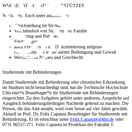
WIR
BERATEN UND UNTERSTÜTZEN
EUCH GERNE!
Wir beraten Euch unter anderem zu:
Gleichstellung im Studium
Vereinbarkeit von Studium und Familie
Mentoring und Patinnen
Förderungen
allen Fragen rund um Diskriminierung aufgrund des
Geschlechts, bei sexualisierter Belästigung und Gewalt
Wechsel von Namen und Geschlecht
Studierende mit Behinderungen
Damit Studierende mit Behinderung oder chronischer Erkrankung
im Studium nicht benachteiligt sind, hat die Technische Hochschule
Ulm eine*n Beauftragte*n für Studierende mit Behinderungen
eingerichtet. Zu den Aufgaben gehört unter anderem, Ansprüche auf
Ausgleich behinderungsbedingter Nachteile geltend zu machen. Die
Person, die das Amt ausübt, wird vom Senat auf vier Jahre gewählt.
Aktuell ist Prof. Dr. Felix Capanni Beauftragter für Studierende mit
Behinderung. Er ist erreichbar unter
Felix.Capanni(at)thu.de
oder
0731 96537-371. Felix Capanni ist Prodekan der Fakultät T.