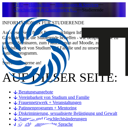
THU
Hochschule
Abteilungen & Services
Gleichstellung & Chancengleich…
Studierende
INFORMATIONEN FÜR STUDIERENDE
​Auf dieser Seite findet Ihr alle wichtigen Information zum Thema
Gleichstellung, die Studierende betreffen - wie beispielsweise zu
unseren Seminaren, zum Frauenforum auf Moodle, zur
Vereinbarkeit von Studium und Familie und zu unserem
Patinnenprogramm.
Sprecht uns gerne an!
AUF DIESER SEITE:
Beratungsangebote
Vereinbarkeit von Studium und Familie
Frauennetzwerk + Veranstaltungen
Patinnenprogramm + Mentoring
Diskriminierung, sexualisierte Belästigung und Gewalt
Namens- und Geschlechtsänderungen
Geschlechtergerechte Sprache