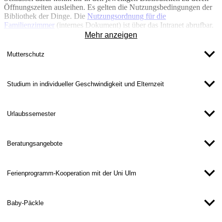
Öffnungszeiten ausleihen. Es gelten die Nutzungsbedingungen der
Bibliothek der Dinge. Die
Nutzungsordnung für die
Familienzimmer
(internes Dokument) ist über das Intranet abrufbar.
Mehr anzeigen
Wir haben zudem Schlüssel, die wir bei Bedarf auch längerfristig
verleihen können. Meldet Euch dazu gerne bei
Mutterschutz
gleichstellungsteam(at)thu.de
.
Studium in individueller Geschwindigkeit und Elternzeit
Urlaubssemester
Beratungsangebote
Ferienprogramm-Kooperation mit der Uni Ulm​
Baby-Päckle