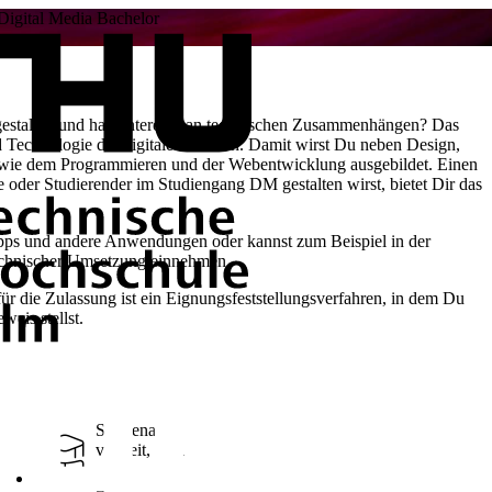
Digital Media Bachelor
tgestalten und hast Interesse an technischen Zusammenhängen? Das
d Technologie der digitalen Medien. Damit wirst Du neben Design,
wie dem Programmieren und der Webentwicklung ausgebildet. Einen
de oder Studierender im Studiengang DM gestalten wirst, bietet Dir das
Apps und andere Anwendungen oder kannst zum Beispiel in der
technischer Umsetzung einnehmen.
ür die Zulassung ist ein Eignungsfeststellungsverfahren, in dem Du
weis stellst.
Studienart
vollzeit, dual