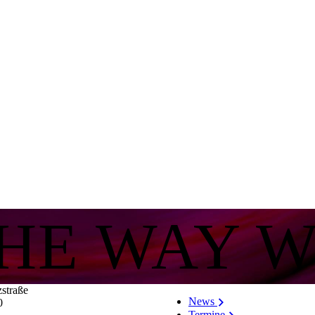
THE WAY 
zstraße
News
0
Termine