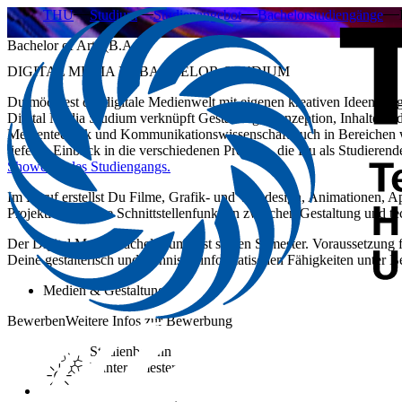
THU
Studium
Studienangebot
Bachelorstudiengänge
Bachelor of Arts (B.A.)
DIGITAL MEDIA IM BACHELOR-STUDIUM
Du möchtest die digitale Medienwelt mit eigenen kreativen Ideen mi
Digital Media Studium verknüpft Gestaltung, Konzeption, Inhalte un
Medientechnik und Kommunikationswissenschaft auch in Bereichen 
tieferen​ Einblick in die verschiedenen Projekte, die Du als Studieren
Showcase des Studiengangs​.
Im Beruf erstellst Du Filme, Grafik- und Webdesign, Animationen, 
Projektleitung eine Schnittstellenfunktion zwischen Gestaltung und 
Der Digital Media Bachelor umfasst sieben Semester. Voraussetzung f
Deine gestalterisch und technisch-informatischen Fähigkeiten unter Be
Medien & Gestaltung
Bewerben
Weitere Infos zur Bewerbung
Studienbeginn
Wintersemester