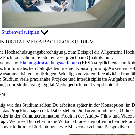
Studienverlaufsplan
N DIGITAL MEDIA BACHELOR-STUDIUM
ne Hochschulzugangsberechtigung, zum Beispiel die Allgemeine Hochsc
 Fachhochschulreife oder eine vergleichbare Qualifikation.
eilnahme am
Eignungsfeststellungsverfahren
(EFV) verpflichtend. Im Rah
isch-informatischen Fähigkeiten in einer Klausurprüfung. Außerdem soll
 Zusammenhängen mitbringen. Wichtig sind zudem Kreativität, Teamfä
tudium viele praxisnahe Projekte und interdisziplinäre Aufgaben auf
sung zum Studiengang Digital Media jedoch nicht verpflichtend.
EN
tig wie das Studium selbst: Du arbeitest später in der Konzeption, im D
 das Projektmanagement. Dabei stehen Dir Türen in Internet-, Online
 oder in der Computeranimation. Auch in der Audio-, Film- und Videop
agt. Wenn es Dich eher in die Wirtschaft oder den öffentlichen Sektor 
sowie kulturelle Einrichtungen wie Museen exzellente Perspektiven.