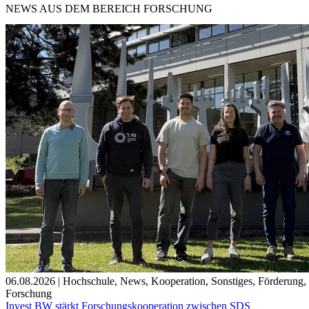
NEWS
AUS DEM BEREICH FORSCHUNG
06.08.2026
|
Hochschule
,
News
,
Kooperation
,
Sonstiges
,
Förderung
,
Forschung
Invest BW stärkt Forschungskooperation zwischen SDS