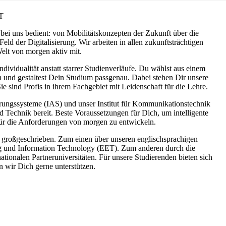
T
bei uns bedient: von Mobilitätskonzepten der Zukunft über die
eld der Digitalisierung. Wir arbeiten in allen zukunftsträchtigen
elt von morgen aktiv mit.
Individualität anstatt starrer Studienverläufe. Du wählst aus einem
und gestaltest Dein Studium passgenau. Dabei stehen Dir unsere
ie sind Profis in ihrem Fachgebiet mit Leidenschaft für die Lehre.
ierungssysteme (IAS) und unser Institut für Kommunikationstechnik
 Technik bereit. Beste Voraussetzungen für Dich, um intelligente
ür die Anforderungen von morgen zu entwickeln.
ns großgeschrieben. Zum einen über unseren englischsprachigen
ng und Information Technology (EET). Zum anderen durch die
tionalen Partneruniversitäten. Für unsere Studierenden bieten sich
en wir Dich gerne unterstützen.