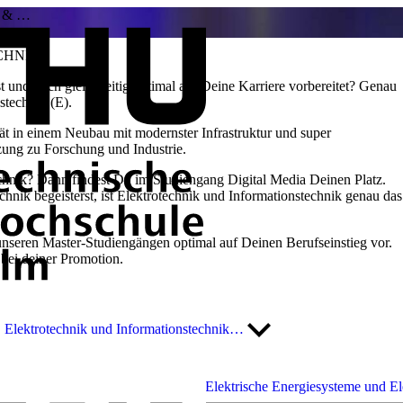
ik & …
CHNIK
t und Dich gleichzeitig optimal auf Deine Karriere vorbereitet? Genau
nstechnik (E).
tät in einem Neubau mit modernster Infrastruktur und super
tzung zu Forschung und Industrie.
Technik? Dann findest Du im Studiengang Digital Media Deinen Platz.
hnik begeisterst, ist Elektrotechnik und Informationstechnik genau das
nseren Master-Studiengängen optimal auf Deinen Berufseinstieg vor.
 bei deiner Promotion.
Elektrotechnik und Informationstechnik…
Elektrische Energiesysteme und El