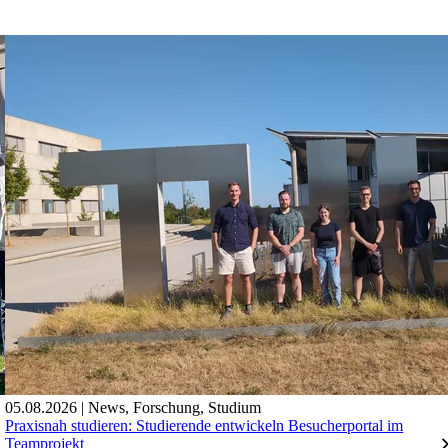
05.08.2026
|
News
,
Forschung
,
Studium
Praxisnah studieren: Studierende entwickeln Besucherportal im
Teamprojekt