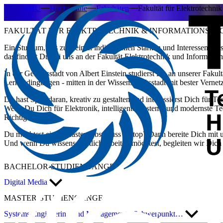
THU
Hochschule
Fakultäten
Fakultät für Elektrotechn
FAKULTÄT FÜR ELEKTROTECHNIK & INFORMATIONSTE
Ein Studium, das zu Deinen individuellen Stärken und Interessen pass
das findest Du bei uns an der Fakultät Elektrotechnik und Informatio
In der Geburtsstadt von Albert Einstein studierst Du an unserer Fakul
Lernbedingungen - mitten in der Wissenschaftsstadt mit bester Verne
Du hast Spaß daran, kreativ zu gestalten und interessierst Dich für 
Wenn Du Dich für Elektronik, intelligente Systeme und modernste Tec
Richtige für Dich.
Du möchtest einen Master-Abschluss on top? Dann bereite Dich mit u
Und wenn Du wissenschaftlich arbeiten möchtest, begleiten wir Dich
BACHELOR
-STUDIENGÄNGE
Digital Media
MASTER
-STUDIENGÄNGE
Systems Engineering und Management - Schwerpunkt…