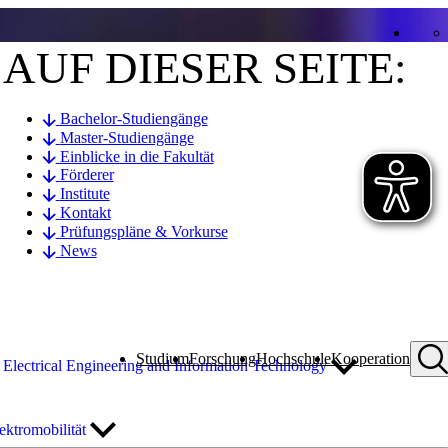
AUF DIESER SEITE:
Bachelor-Studiengänge
Master-Studiengänge
Einblicke in die Fakultät
Förderer
Institute
Kontakt
Prüfungspläne & Vorkurse
News
Studium
Forschung
Hochschule
Kooperation
Electrical Engineering and Information Technology
ektromobilität