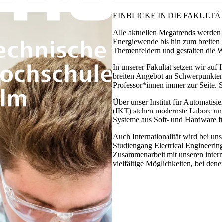
EINBLICKE
IN DIE FAKULTÄ
Alle aktuellen Megatrends werden 
Energiewende bis hin zum breiten F
Themenfeldern und gestalten die W
In unserer Fakultät setzen wir auf 
breiten Angebot an Schwerpunkten 
Professor*innen immer zur Seite. S
Über unser Institut für Automatis
(IKT) stehen modernste Labore und
Systeme aus Soft- und Hardware f
Auch Internationalität wird bei u
Studiengang Electrical Engineeri
Zusammenarbeit mit unseren interna
vielfältige Möglichkeiten, bei den