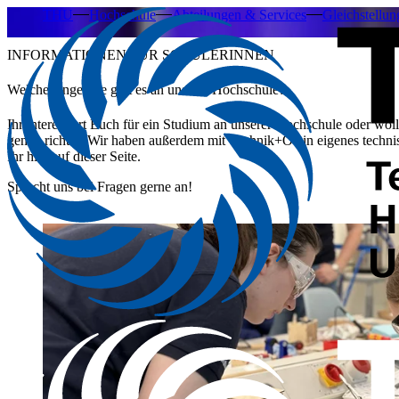
THU
Hochschule
Abteilungen & Services
Gleichstellu
INFORMATIONEN FÜR SCHÜLERINNEN
Welche Angebote gibt es an unserer Hochschule?
Ihr interessiert Euch für ein Studium an unserer Hochschule oder w
genau richtig. Wir haben außerdem mit Technik+O ein eigenes technis
Ihr hier auf dieser Seite.
Sprecht uns bei Fragen gerne an!