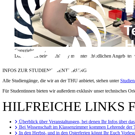
Copyright: THU
Die THU ist beim Girls' Day mit unterschiedlichen Angeboten v
INFOS ZUR
STUDIENORIENTIERUNG
Alle Studiengänge, die wir an der THU anbietet, stehen unter
Studien
Für Studentinnen bieten wir außerdem exklusiv unser technisches Or
HILFREICHE LINKS 
Überblick über Veranstaltungen, bei denen Ihr Infos über
Bei Wissenschaft im Klassenzimmer kommen Lehrende der TH
In den Herbst- und in den Osterferien könnt Ihr Euch Vorles