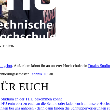
ertreten.
angebot
. Außerdem könnt ihr an unserer Hochschule ein
Duales Studi
ientierungssemester
Technik +O
an.
FÜR EUCH
 das Studium an der THU bekommen könnt
U entweder zu euch an die Schule oder laden euch an unsere Hochsc
ungen bei uns anhören - denn dann finden die Schnuppervorlesungen sta