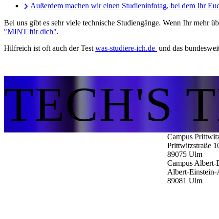
Außerdem machen wir einen Studieninfotag, bei dem Ihr Euc
Bei uns gibt es sehr viele technische Studiengänge. Wenn Ihr mehr ü
"MINT für dich"
.
Hilfreich ist oft auch der Test
was-studiere-ich.de
und das bundesweit
TECH'S 
Campus Prittwit
Prittwitzstraße 1
89075
Ulm
Campus Albert-E
Albert-Einstein-
89081
Ulm