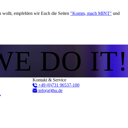
n wollt, empfehlen wir Euch die Seiten
"Komm, mach MINT"
und
WE DO IT!
Kontakt & Service
+49 (0)731 96537-100
info(at)thu.de