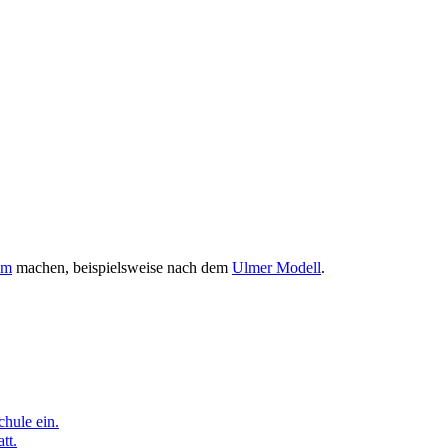
um
machen, beispielsweise nach dem
Ulmer Modell
.
hule ein.
tt.