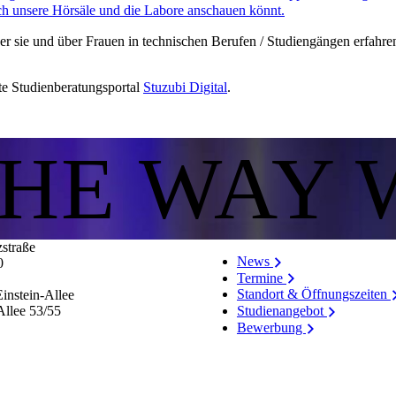
h unsere Hörsäle und die Labore anschauen könnt.
ber sie und über Frauen in technischen Berufen / Studiengängen erfahre
e Studienberatungsportal
Stuzubi Digital
.
THE WAY 
zstraße
News
0
Termine
Standort & Öffnungszeiten
instein-Allee
Allee 53/​55
Studienangebot
Bewerbung
Stellenangebote
Personenverzeichnis
Hinweissystem