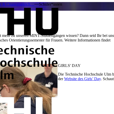
ng & Chancengleich…
Schüler*innen
ollt mehr zu unseren MINT-Studiengängen wissen? Dann seid Ihr bei uns
ches Orientierungssemester für Frauen. Weitere Informationen findet
GIRLS' DAY
Die Technische Hochschule Ulm bet
der
Website des Girls’ Day
. Schaut