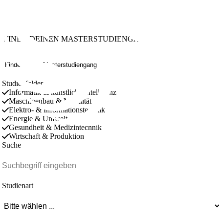
FINDE DEINEN MASTERSTUDIENGANG
Finde deinen Masterstudiengang
Studienfelder
Informatik & künstliche Intelligenz
Maschinenbau & Mobilität
Elektro- & Informationstechnik
Energie & Umwelt
Gesundheit & Medizintechnik
Wirtschaft & Produktion
Suche
Studienart