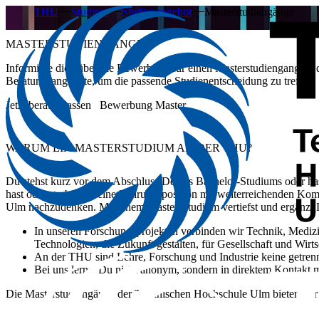
THU
Studium
Studienangebot
Masterstudiengänge
MASTERSTUDIENGÄNGE
Informiere dich über die Bewerbung für einen Masterstudiengang a
Beratungsangebote, um die passende Studienentscheidung zu treffen.
Jetzt beraten lassen
Bewerbung Master
WARUM EIN MASTERSTUDIUM AN DER THU?
Du stehst kurz vor dem Abschluss Deines Bachelor-Studiums oder hast
hast oder strebst Du eine Führungsposition mit weiterreichenden Kom
Ulm nachzudenken. Mit einem Master-Studium vertiefst und ergänzt D
In unseren Forschungsprojekten verbinden wir Technik, Medizi
Technologien, die Zukunft gestalten, für Gesellschaft und Wirt
An der THU sind Lehre, Forschung und Industrie keine getrennte
Bei uns lernst Du nicht anonym, sondern in direktem Kontakt m
Die Masterstudiengänge der Technischen Hochschule Ulm bieten Dir e