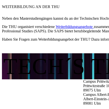
WEITERBILDUNG
AN DER THU
Neben den Masterstudiengängen kannst du an der Technischen Hochsc
​Die THU organisiert verschiedene
Weiterbildungsangebote
zusammen 
Professional Studies (SAPS). Die SAPS bietet berufsbegleitende Mas
Haben Sie Fragen zum Weiterbildungsangebot der THU? Dazu inform
TECH´S 
Campus Prittwit
Prittwitzstraße 1
89075
Ulm
Campus Albert-E
Albert-Einstein-
89081
Ulm