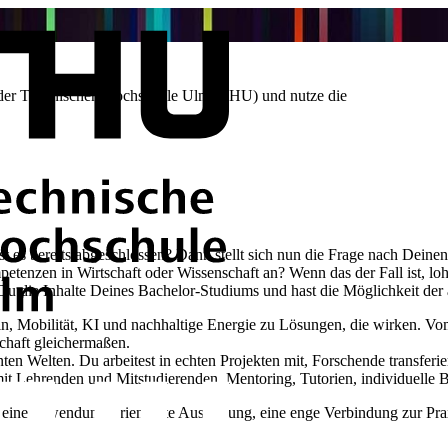
n der Technischen Hochschule Ulm (THU) und nutze die
 es bereits abgeschlossen? Dann stellt sich nun die Frage nach Deinen
petenzen in Wirtschaft oder Wissenschaft an? Wenn das der Fall ist, l
u die Inhalte Deines Bachelor-Studiums und hast die Möglichkeit der
n, Mobilität, KI und nachhaltige Energie zu Lösungen, die wirken. Vo
schaft gleichermaßen.
n Welten. Du arbeitest in echten Projekten mit, Forschende transferie
it Lehrenden und Mitstudierenden. Mentoring, Tutorien, individuelle 
ine anwendungsorientierte Ausbildung, eine enge Verbindung zur Praxi