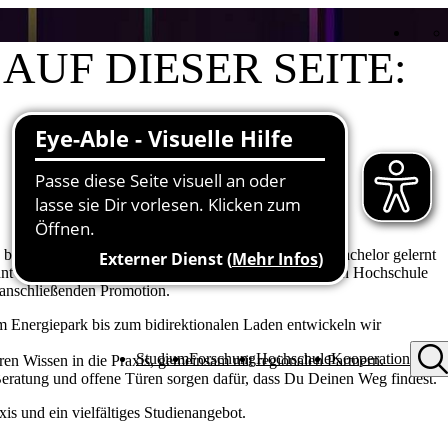
AUF DIESER SEITE:
Gründe für ein THU Studium
Masterstudiengänge
Vertiefte Praxis
Weiterbildung
 beruflichen Zielen. Reicht Dir das, was Du bis zum Bachelor gelernt
ohnt es sich, über ein Master-Studium an der Technischen Hochschule
 anschließenden Promotion.
m Energiepark bis zum bidirektionalen Laden entwickeln wir
Studium
Forschung
Hochschule
Kooperation
ren Wissen in die Praxis, gemeinsam mit regionalen Partnern.
Beratung und offene Türen sorgen dafür, dass Du Deinen Weg findest.
s und ein vielfältiges Studienangebot.