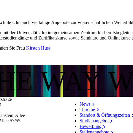
hule Ulm auch vielfältige Angebote zur wissenschaftlichen Weiterbil
mit der Universität Ulm im gemeinsamen Zentrum für berufsbegleitend
terstudiengänge und Zertifikatskurse sowie Seminare und Onlinekurse 
iert Sie Frau
Kirsten Huss
.
THE WAY 
zstraße
News
0
Termine
Standort & Öffnungszeiten
instein-Allee
Allee 53/​55
Studienangebot
Bewerbung
Stellenangebote