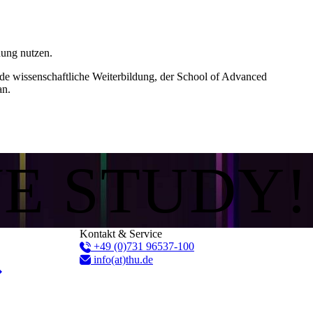
dung nutzen.
e wissenschaftliche Weiterbildung, der School of Advanced
an.
WE STUDY!
Kontakt & Service
+49 (0)731 96537-100
info(at)thu.de