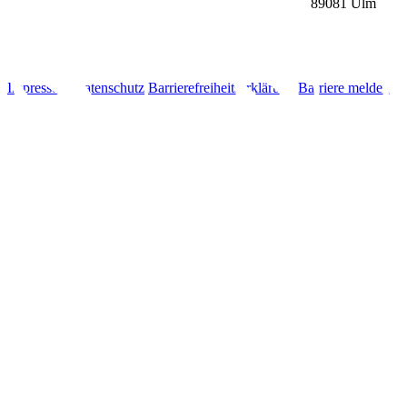
89081
Ulm
Impressum
Datenschutz
Barrierefreiheitserklärung
Barriere melden