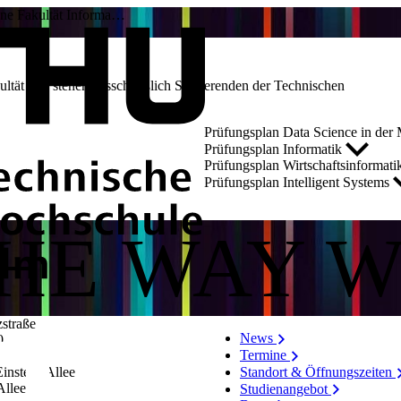
äne Fakultät Informa…
kultät und stehen ausschließlich Studierenden der Technischen
Prüfungsplan Data Science in der
Prüfungsplan Informatik
Prüfungsplan Wirtschaftsinformat
Prüfungsplan Intelligent Systems
THE WAY 
zstraße
News
0
Termine
Standort & Öffnungszeiten
instein-Allee
Allee 53/​55
Studienangebot