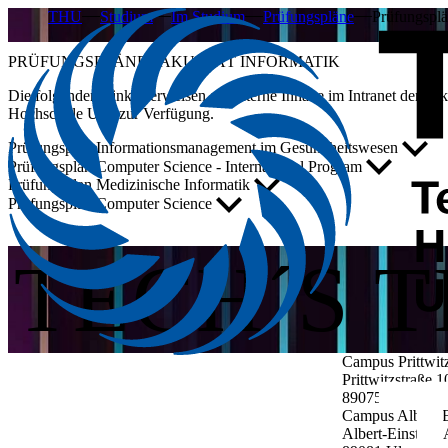
THU
Studium
Im Studium
Prüfungspläne
Prüfungspl
PRÜFUNGSPLÄNE FAKULTÄT INFORMATIK
Die folgenden Links verweisen auf interne Inhalte im Intranet der Fa
Hochschule Ulm zur Verfügung.
Prüfungsplan Informationsmanagement im Gesundheitswesen
Prüfungsplan Computer Science - International Program
Prüfungsplan Medizinische Informatik
Prüfungsplan Computer Science
TECH´S 
Campus Prittwit
Prittwitzstraße 1
89075
Ulm
Campus Albert-E
Albert-Einstein-