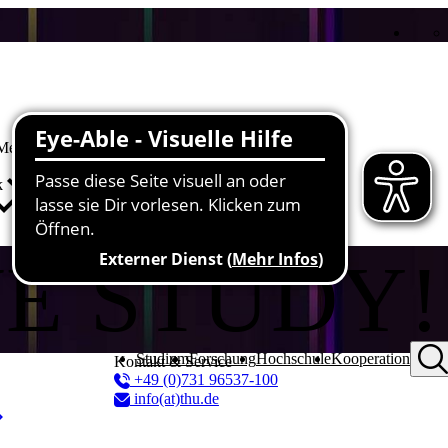
 Medizin
ik
WE STUDY!
Studium
Forschung
Hochschule
Kooperation
Kontakt & Service
+49 (0)731 96537-100
info(at)thu.de