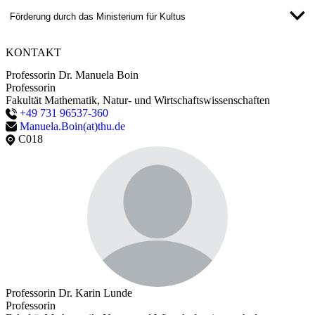
Förderung durch das Ministerium für Kultus
KONTAKT
Professorin Dr. Manuela Boin
Professorin
Fakultät Mathematik, Natur- und Wirtschaftswissenschaften
+49 731 96537-360
Manuela.Boin(at)thu.de
C018
Copyright: THU
Von links nach rechts: Dr. Michael Harder, Dr. Andrea
Wirmer, Martina Wagner, Christoph Liesch, Britta
Schütter-Kerndl, Dr. Thomas Frank, Prof. Dr. Karin
Professorin Dr. Karin Lunde
Lunde, Prof. Dr. Harald Gerlach, Johanna Minisini,
Professorin