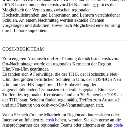
trifft Klassenzimmer, dem cosh-vor-Ort Nachmittag,​ gibt es die
Möglichkeit der Vernetzung zwischen regionalen
Hochschullehrenden und Lehrerinnen und Lehrern verschiedener
Schulen. An einem Nachmittag werden aktuelle Themen
vorgetragen und diskutiert, sowie nach Möglichkeit eine Führung
durch Labore angeboten.
COSH-
REGIOTEAM
Zum engeren Austausch und zur Planung der nächsten cosh-vor-
Ort-Nachmittage wurde ein regionales Kernteam der Region
Ulm/Neu-Ulm gegründet.​
Es fanden sich 9 Freiwillige, die der THU, der Hochschule Neu-
Ulm, drei großen beruflichen Schulen in Ulm, der FOS/BOS Neu-
Ulm und der IHK angehören. Die Einbeziehung der
allgemeinbildenden Gymnasien ist ebenfalls geplant. Ein erstes
Treffen des regionalen Kernteams fand am 30. September 2019 an
der THU statt. Seitdem finden regelmäßig Treffen zum Austausch
und zur Planung von cosh-vor-Ort-Veranstaltungen statt.
Wenn Sie sich für eine Mitarbeit im Regioteam interessieren oder
Interesse an Inhalten zu
cosh ​
haben, wenden Sie sich gerne an die
Ansprechpartner des regionalen Teams oder allgemein an das
cosh-