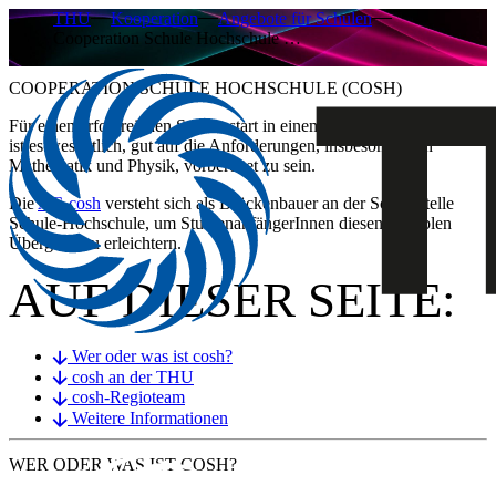
THU
Kooperation
Angebote für Schulen
Cooperation Schule Hochschule …
COOPERATION SCHULE HOCHSCHULE (COSH)
​​​​​​​​​​​​​​​​​​​Für einen erfolgreichen Studienstart in einem WiMINT-Studiengang
ist es wesentlich, gut auf die Anforderungen, insbesondere in
Mathematik und Physik, vorbereitet zu sein.
Die
AG cosh
versteht sich als Brückenbauer an der Schnittstelle
Schule-Hochschule, um StudienanfängerInnen diesen sensiblen
Übergang zu erleichtern.​
AUF DIESER SEITE:
Wer oder was ist cosh?
cosh an der THU
cosh-Regioteam
Weitere Informationen
WER ODER WAS IST
COSH
?