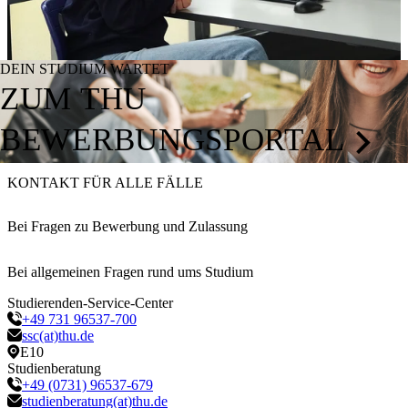
DEIN STUDIUM WARTET
ZUM THU
BEWERBUNGSPORTAL
KONTAKT FÜR ALLE FÄLLE
Bei Fragen zu Bewerbung und Zulassung
Bei allgemeinen Fragen rund ums Studium
Studierenden-Service-Center
+49 731 96537-700
ssc(at)thu.de
E10
Studienberatung
+49 (0731) 96537-679
studienberatung(at)thu.de