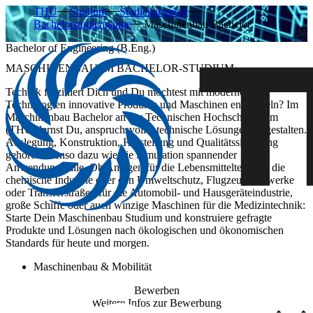
THU
Studium
Studienangebot
Bachelorstudiengänge
Maschinenbau Bachelor
Bachelor of Engineering (B.Eng.)
MASCHINENBAU IM BACHELOR-STUDIUM
Technik fasziniert Dich und Du möchtest mit modernen
Technologien innovative Produkte und Maschinen entwickeln? Im
Maschinenbau Bachelor an der Technischen Hochschule Ulm
(THU) lernst Du, anspruchsvolle, technische Lösungen zu gestalten.
Auslegung, Konstruktion, Herstellung und Qualitätssicherung
gehören ebenso dazu wie die Simulation spannender
Anwendungsfälle. Ob Anlagen für die Lebensmitteltechnik, die
chemische Industrie oder den Umweltschutz, Flugzeugtriebwerke
oder Transferstraßen für die Automobil- und Hausgeräteindustrie,
große Schiffe oder auch winzige Maschinen für die Medizintechnik:
Starte Dein Maschinenbau Studium und konstruiere gefragte
Produkte und Lösungen nach ökologischen und ökonomischen
Standards für heute und morgen.
Maschinenbau & Mobilität
Bewerben
Weitere Infos zur Bewerbung