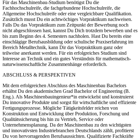
Für das Maschinenbau-Studium benötigst Du die
Fachhochschulreife, die fachgebundene Hochschulreife, die
Allgemeine Hochschulreife oder eine vergleichbare Qualifikation.
Zusätzlich musst Du ein achtwöchiges Vorpraktikum nachweisen.
Falls Du das Vorpraktikum zum Zeitpunkt der Bewerbung noch
nicht abgeschlossen hast, kannst Du Dich trotzdem bewerben und es
bis zum Beginn des 4. Semesters nachholen. Hast Du bereits eine
einschlägige Berufsausbildung oder schulische Praxiserfahrung im
Bereich Metalltechnik, kann Dir das Vorpraktikum ganz oder
teilweise anerkannt werden. Für ein erfolgreiches Studium sind
Interesse an Technik und ein gutes Verständnis für mathematisch-
naturwissenschaftliche Zusammenhänge erforderlich.
ABSCHLUSS & PERSPEKTIVEN
Mit dem erfolgreichen Abschluss des Maschinenbau Bachelors
erhältst Du den akademischen Grad Bachelor of Engineering (B.
Eng.). Als Maschinenbauingenieur*in entwickelst und konstruierst
Du innovative Produkte und sorgst für wirtschaftliche und effiziente
Fertigungsprozesse. Mögliche Tätigkeitsfelder reichen von
Konstruktion und Entwicklung über Produktion, Forschung und
Qualitätssicherung bis hin zu Vertrieb, Service oder
Unternehmensplanung. Da der Maschinenbau zu den wichtigsten
und innovativsten Industriebranchen Deutschlands zählt, profitierst
Du von hervorragenden Berufsaussichten. Qualifizierte Fachkräfte