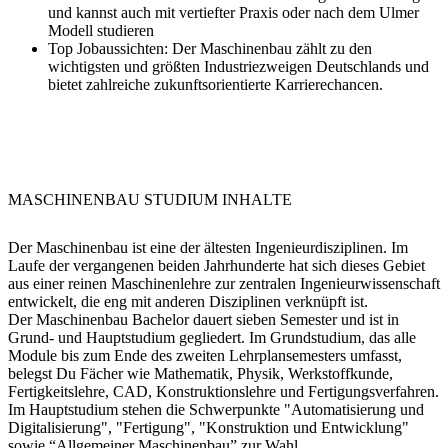
und kannst auch mit vertiefter Praxis oder nach dem Ulmer
Modell studieren
Top Jobaussichten:
Der Maschinenbau zählt zu den
wichtigsten und größten Industriezweigen Deutschlands und
bietet zahlreiche zukunftsorientierte Karrierechancen.
MASCHINENBAU STUDIUM INHALTE
Der Maschinenbau ist eine der ältesten Ingenieurdisziplinen. Im
Laufe der vergangenen beiden Jahrhunderte hat sich dieses Gebiet
aus einer reinen Maschinenlehre zur zentralen Ingenieurwissenschaft
entwickelt, die eng mit anderen Disziplinen verknüpft ist.
Der Maschinenbau Bachelor dauert sieben Semester und ist in
Grund- und Hauptstudium gegliedert. Im Grundstudium, das alle
Module bis zum Ende des zweiten Lehrplansemesters umfasst,
belegst Du Fächer wie Mathematik, Physik, Werkstoffkunde,
Fertigkeitslehre, CAD, Konstruktionslehre und Fertigungsverfahren.
Im Hauptstudium stehen die Schwerpunkte "Automatisierung und
Digitalisierung", "Fertigung", "Konstruktion und Entwicklung"
sowie “Allgemeiner Maschinenbau” zur Wahl.