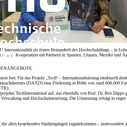
U Internationalität als festen Bestandteil des Hochschulalltags – in L
 in enger Kooperation mit Partnern in Spanien, Litauen, Mexiko und Ä
DIENANGEBOTE
quent fort: Für das Projekt „Tech³ – Internationalisierung strukturell 
uschdienstes (DAAD) eine Förderung in Höhe von rund 600.000 Euro 
FTR).
ekts TechInternational auf, das ebenfalls von Prof. Dr. Ben Dippe gelei
ng, Verwaltung und Hochschulsteuerung. Die Umsetzung erfolgt in enge
ren, die allen bestehenden Studiengängen zugutekommen – insbesondere 