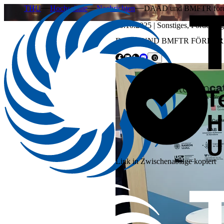
THU
Hochschule
Nachrichten
DAAD und BMFTR för
20.10.2025
|
Sonstiges
,
Förderung
DAAD UND BMFTR FÖRDER
Link in Zwischenablage kopiert