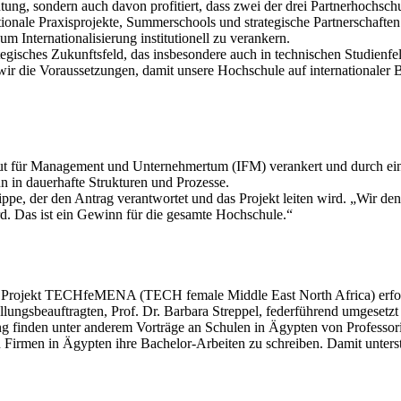
chtung, sondern auch davon profitiert, dass zwei der drei Partnerhochs
onale Praxisprojekte, Summerschools und strategische Partnerschaften w
 um Internationalisierung institutionell zu verankern.
rategisches Zukunftsfeld, das insbesondere auch in technischen Studienfe
ir die Voraussetzungen, damit unsere Hochschule auf internationaler B
itut für Management und Unternehmertum (IFM) verankert und durch ein in
un in dauerhafte Strukturen und Prozesse.
ippe, der den Antrag verantwortet und das Projekt leiten wird. „Wir den
rd. Das ist ein Gewinn für die gesamte Hochschule.“
 Projekt TECHfeMENA (TECH female Middle East North Africa) erfolg
ungsbeauftragten, Prof. Dr. Barbara Streppel, federführend umgesetzt 
g finden unter anderem Vorträge an Schulen in Ägypten von Professor
 Firmen in Ägypten ihre Bachelor-Arbeiten zu schreiben. Damit unterstre