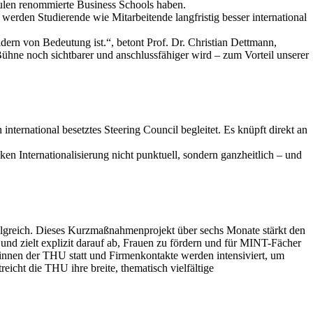
chulen renommierte Business Schools haben.
erden Studierende wie Mitarbeitende langfristig besser international
ldern von Bedeutung ist.“, betont Prof. Dr. Christian Dettmann,
ühne noch sichtbarer und anschlussfähiger wird – zum Vorteil unserer
ternational besetztes Steering Council begleitet. Es knüpft direkt an
ken Internationalisierung nicht punktuell, sondern ganzheitlich – und
reich. Dieses Kurzmaßnahmenprojekt über sechs Monate stärkt den
und zielt explizit darauf ab, Frauen zu fördern und für MINT-Fächer
innen der THU statt und Firmenkontakte werden intensiviert, um
icht die THU ihre breite, thematisch vielfältige