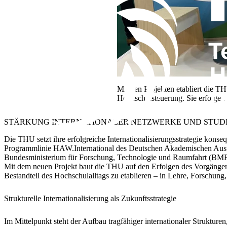
Mit den Projekten etabliert die TH
Hochschulsteuerung. Sie erfolgen
STÄRKUNG INTERNATIONALER NETZWERKE UND STU
​Die THU setzt ihre erfolgreiche Internationalisierungsstrategie konse
Programmlinie HAW.International des Deutschen Akademischen Austa
Bundesministerium für Forschung, Technologie und Raumfahrt (BM
Mit dem neuen Projekt baut die THU auf den Erfolgen des Vorgängerproj
Bestandteil des Hochschulalltags zu etablieren – in Lehre, Forschu
Strukturelle Internationalisierung als Zukunftsstrategie
Im Mittelpunkt steht der Aufbau tragfähiger internationaler Struktu