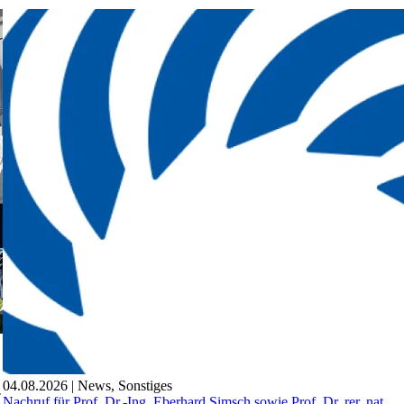
04.08.2026
|
News
,
Sonstiges
Nachruf für Prof. Dr.-Ing. Eberhard Simsch sowie Prof. Dr. rer. nat.