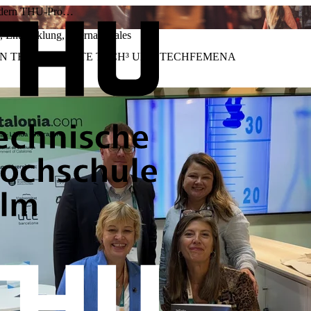
dern THU-Pro…
,
Entwicklung
,
Internationales
N THU-PROJEKTE TECH³ UND TECHFEMENA