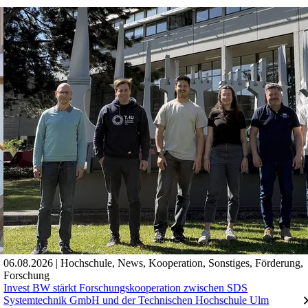
06.08.2026
|
Hochschule
,
News
,
Kooperation
,
Sonstiges
,
Förderung
,
Forschung
Invest BW stärkt Forschungskooperation zwischen SDS
Systemtechnik GmbH und der Technischen Hochschule Ulm