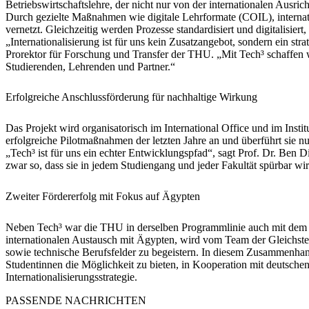
Betriebswirtschaftslehre, der nicht nur von der internationalen Ausri
Durch gezielte Maßnahmen wie digitale Lehrformate (COIL), internati
vernetzt. Gleichzeitig werden Prozesse standardisiert und digitalisiert,
„Internationalisierung ist für uns kein Zusatzangebot, sondern ein st
Prorektor für Forschung und Transfer der THU. „Mit Tech³ schaffen w
Studierenden, Lehrenden und Partner.“
Erfolgreiche Anschlussförderung für nachhaltige Wirkung
Das Projekt wird organisatorisch im International Office und im Inst
erfolgreiche Pilotmaßnahmen der letzten Jahre an und überführt sie n
„Tech³ ist für uns ein echter Entwicklungspfad“, sagt Prof. Dr. Ben D
zwar so, dass sie in jedem Studiengang und jeder Fakultät spürbar wi
Zweiter Fördererfolg mit Fokus auf Ägypten
Neben Tech³ war die THU in derselben Programmlinie auch mit dem
internationalen Austausch mit Ägypten, wird vom Team der Gleichstell
sowie technische Berufsfelder zu begeistern. In diesem Zusammenhan
Studentinnen die Möglichkeit zu bieten, in Kooperation mit deutschen
Internationalisierungsstrategie.
PASSENDE NACHRICHTEN