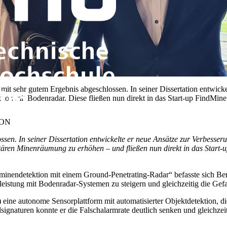
mit sehr gutem Ergebnis abgeschlossen. In seiner Dissertation entwicke
on mit Bodenradar. Diese fließen nun direkt in das Start-up FindMine 
ION
sen. In seiner Dissertation entwickelte er neue Ansätze zur Verbesse
itären Minenräumung zu erhöhen – und fließen nun direkt in das Start
dminendetektion mit einem Ground-Penetrating-Radar“ befasste sich Bern
eistung mit Bodenradar-Systemen zu steigern und gleichzeitig die Gef
ne autonome Sensorplattform mit automatisierter Objektdetektion, die
lsignaturen konnte er die Falschalarmrate deutlich senken und gleichzeit