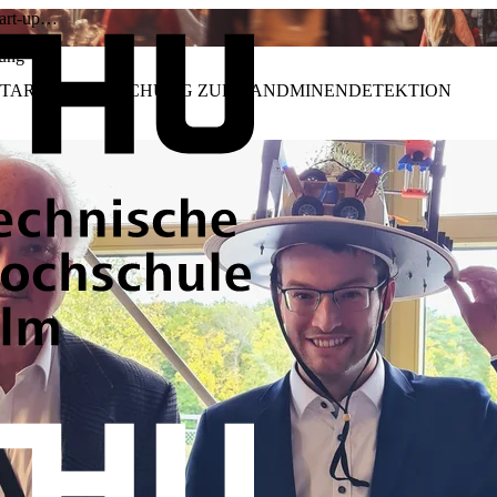
tart-up…
ung
START-UP: FORSCHUNG ZUR LANDMINENDETEKTION