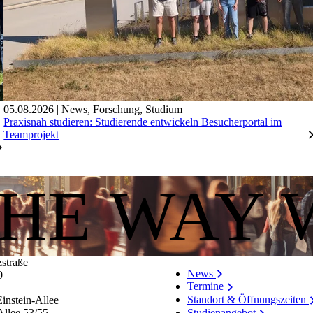
05.08.2026
|
News
,
Forschung
,
Studium
Praxisnah studieren: Studierende entwickeln Besucherportal im
Teamprojekt
THE WAY 
zstraße
News
0
Termine
Standort & Öffnungszeiten
instein-Allee
Allee 53/​55
Studienangebot