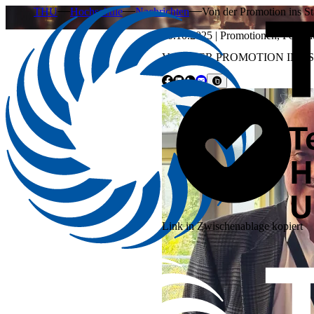
THU
Hochschule
Nachrichten
Von der Promotion ins S
20.10.2025
|
Promotionen
,
Forsch
VON DER PROMOTION INS 
Link in Zwischenablage kopiert