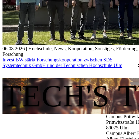
06.08.2026
|
Hochschule
,
News
,
Kooperation
,
Sonstiges
,
Förderung
,
Forschung
Invest BW stärkt Forschungskooperation zwischen SDS
Systemtechnik GmbH und der Technischen Hochschule Ulm
TECH'S 
Campus Prittwit
Prittwitzstraße 1
89075
Ulm
Campus Albert-E
Albert-Einstein-