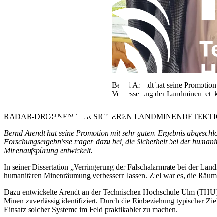
Bernd Arendt hat seine Promotion 
Verbesserung der Landminendetekti
RADAR-DROHNEN ZUR SICHEREN LANDMINENDETEKT
Bernd Arendt hat seine Promotion mit sehr gutem Ergebnis abgeschlos
Forschungsergebnisse tragen dazu bei, die Sicherheit bei der human
Minenaufspürung entwickelt.
In seiner Dissertation „Verringerung der Falschalarmrate bei der Lan
humanitären Minenräumung verbessern lassen. Ziel war es, die Räuml
Dazu entwickelte Arendt an der Technischen Hochschule Ulm (THU) ei
Minen zuverlässig identifiziert. Durch die Einbeziehung typischer Zie
Einsatz solcher Systeme im Feld praktikabler zu machen.