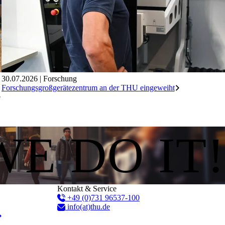
30.07.2026
|
Forschung
Forschungsgroßgerätezentrum an der THU eingeweiht
WE DO IT!
Kontakt & Service
+49 (0)731 96537-100
info(at)thu.de